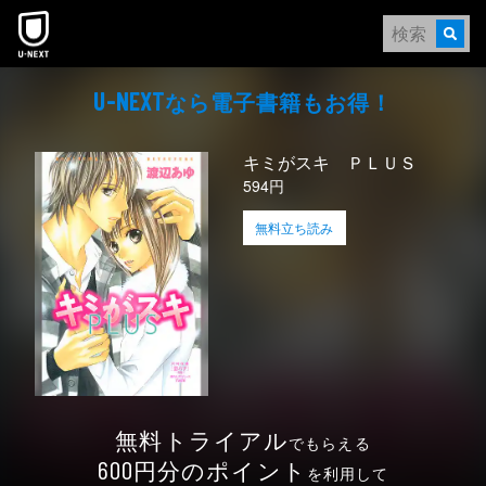
本文へスキップ
なら電⼦書籍もお得！
U-NEXT
キミがスキ ＰＬＵＳ
594円
無料立ち読み
無料トライアル
でもらえる
円分のポイント
600
を利用して