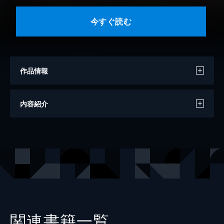
今すぐ読む
作品情報
原作
Ｙｏｓｈｉ
内容紹介
漫画
渡辺あゆ
出版社
講談社
掲載誌
別冊フレンド
関連書籍一覧