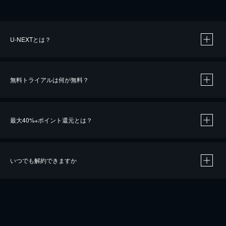
U-NEXTとは？
無料トライアルは何が無料？
最大40%
ポイント還元とは？
※
いつでも解約できますか
※
40％ポイント還元の対象は、クレジットカード決済による作品の購入 / レンタルです。
※
iOSアプリのUコイン決済による作品の購入 / レンタルは、20％のポイント還元です。
※
還元の対象外となる決済方法や商品があります。くわしくは
こちら
をご確認ください。