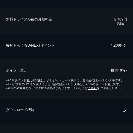
無料トライアル後の⽉額料金
2,189円
（税込）
毎⽉もらえるU-NEXTポイント
1,200円分
ポイント還元
最⼤40%
※
※
40％ポイント還元の対象は、クレジットカード決済による作品の購入 / レンタルです。
※
iOSアプリのUコイン決済による作品の購入 / レンタルは、20％のポイント還元です。
※
還元の対象外となる決済方法や商品があります。くわしくは
こちら
をご確認ください。
ダウンロード機能