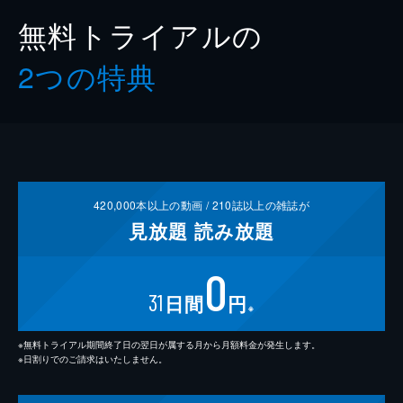
無料トライアルの
2つの特典
420,000
本以上の動画 /
210
誌以上の雑誌が
見放題
読み放題
0
31
日間
円
※
※無料トライアル期間終了日の翌日が属する月から月額料金が発生します。
※日割りでのご請求はいたしません。