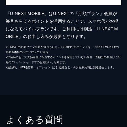
「U-NEXT MOBILE」はU-NEXTの「月額プラン」会員が
毎月もらえるポイントを活用することで、スマホ代がお得
になるモバイルプランです。ご利用には別途「U-NEXT M
OBILE」のお申し込みが必要となります。
※U-NEXTの月額プラン会員が毎月もらえる1,200円分のポイントを、U-NEXT MOBILEの
月額基本料の支払いに充てた場合。
※決済時において支払金額に相当するポイントを保有していない場合、差額分の料金はご登
録のクレジットカードでのお支払いとなります。
※通話料、SMS通信料、オプション（かけ放題など）の月額利用料は別途発生します。
よくある質問