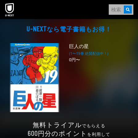
本文へスキップ
なら電⼦書籍もお得！
U-NEXT
巨人の星
(1〜19巻 絶賛配信中！)
0円〜
無料トライアル
でもらえる
円分のポイント
600
を利用して