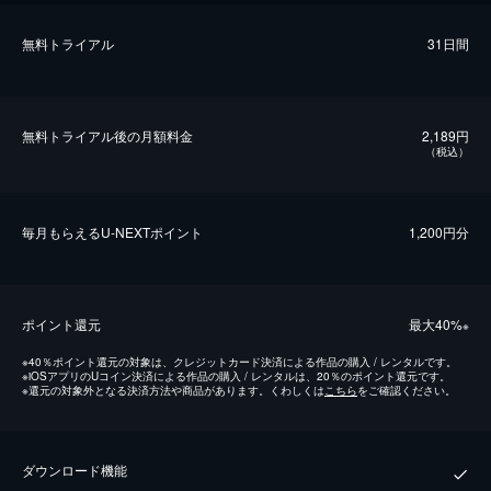
無料トライアル
31日間
無料トライアル後の⽉額料金
2,189円
（税込）
毎⽉もらえるU-NEXTポイント
1,200円分
ポイント還元
最⼤40%
※
※
40％ポイント還元の対象は、クレジットカード決済による作品の購入 / レンタルです。
※
iOSアプリのUコイン決済による作品の購入 / レンタルは、20％のポイント還元です。
※
還元の対象外となる決済方法や商品があります。くわしくは
こちら
をご確認ください。
ダウンロード機能