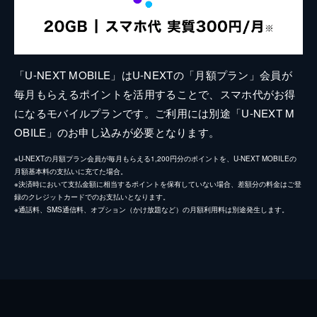
「U-NEXT MOBILE」はU-NEXTの「月額プラン」会員が
毎月もらえるポイントを活用することで、スマホ代がお得
になるモバイルプランです。ご利用には別途「U-NEXT M
OBILE」のお申し込みが必要となります。
※U-NEXTの月額プラン会員が毎月もらえる1,200円分のポイントを、U-NEXT MOBILEの
月額基本料の支払いに充てた場合。
※決済時において支払金額に相当するポイントを保有していない場合、差額分の料金はご登
録のクレジットカードでのお支払いとなります。
※通話料、SMS通信料、オプション（かけ放題など）の月額利用料は別途発生します。