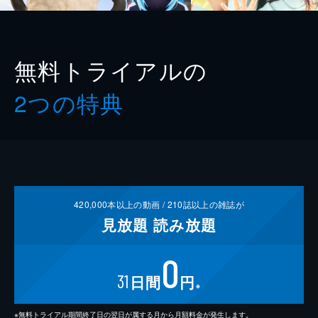
無料トライアルの
2つの特典
420,000
本以上の動画 /
210
誌以上の雑誌が
見放題
読み放題
0
31
日間
円
※
※無料トライアル期間終了日の翌日が属する月から月額料金が発生します。