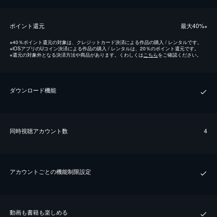
ポイント還元
最⼤40%
※
※
40％ポイント還元の対象は、クレジットカード決済による作品の購入 / レンタルです。
※
iOSアプリのUコイン決済による作品の購入 / レンタルは、20％のポイント還元です。
※
還元の対象外となる決済方法や商品があります。くわしくは
こちら
をご確認ください。
ダウンロード機能
同時視聴アカウント数
4
アカウントごとの機能制限設定
動画も書籍も楽しめる