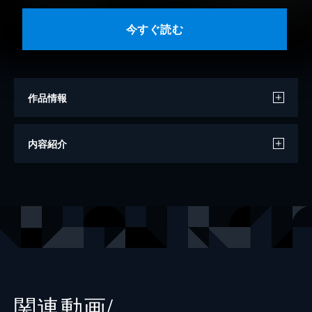
今すぐ読む
作品情報
原作
金沢伸明
内容紹介
作画
連打一人
出版社
双葉社
掲載誌
E★エブリスタプレミアム
レーベル
アクションコミックス
関連動画/