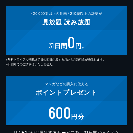
420,000
本以上の動画 /
210
誌以上の雑誌が
見放題
読み放題
0
31
日間
円
※
※無料トライアル期間終了日の翌日が属する月から月額料金が発生します。
※日割りでのご請求はいたしません。
マンガなどの
購入に使える
ポイント
プレゼント
600
円分
U-NEXTがお届けするサービスを、31日間ゆっくりと