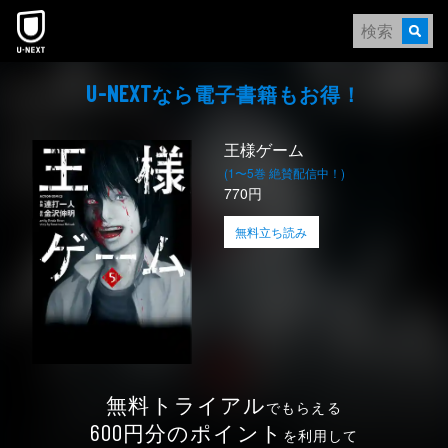
本文へスキップ
なら電⼦書籍もお得！
U-NEXT
王様ゲーム
(1〜5巻 絶賛配信中！)
770円
無料立ち読み
無料トライアル
でもらえる
円分のポイント
600
を利用して