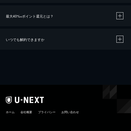
最大40%
ポイント還元とは？
※
いつでも解約できますか
※
40％ポイント還元の対象は、クレジットカード決済による作品の購入 / レンタルです。
※
iOSアプリのUコイン決済による作品の購入 / レンタルは、20％のポイント還元です。
※
還元の対象外となる決済方法や商品があります。くわしくは
こちら
をご確認ください。
こちら
ホーム
会社概要
プライバシー
お問い合わせ