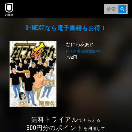
本文へスキップ
なら電⼦書籍もお得！
U-NEXT
なにわ友あれ
(1〜31巻 絶賛配信中！)
792円
無料トライアル
でもらえる
円分のポイント
600
を利用して