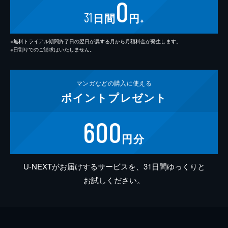
0
31
日間
円
※
※無料トライアル期間終了日の翌日が属する月から月額料金が発生します。
※日割りでのご請求はいたしません。
マンガなどの
購入に使える
ポイント
プレゼント
600
円分
U-NEXTがお届けするサービスを、31日間ゆっくりと
お試しください。