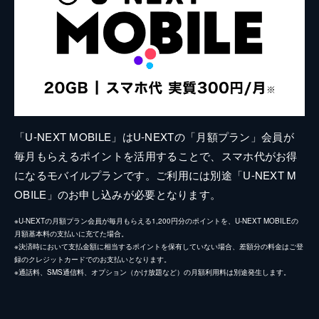
「U-NEXT MOBILE」はU-NEXTの「月額プラン」会員が
毎月もらえるポイントを活用することで、スマホ代がお得
になるモバイルプランです。ご利用には別途「U-NEXT M
OBILE」のお申し込みが必要となります。
※U-NEXTの月額プラン会員が毎月もらえる1,200円分のポイントを、U-NEXT MOBILEの
月額基本料の支払いに充てた場合。
※決済時において支払金額に相当するポイントを保有していない場合、差額分の料金はご登
録のクレジットカードでのお支払いとなります。
※通話料、SMS通信料、オプション（かけ放題など）の月額利用料は別途発生します。