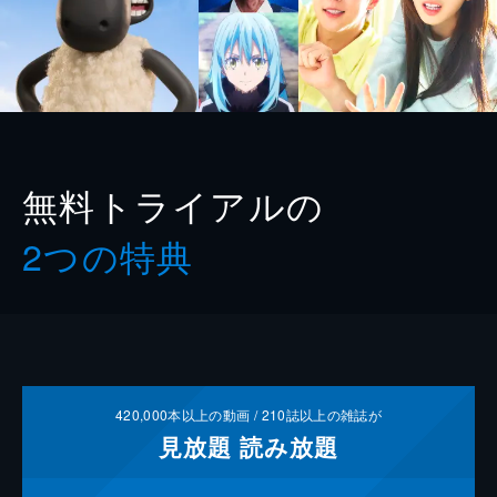
無料トライアルの
2つの特典
420,000
本以上の動画 /
210
誌以上の雑誌が
見放題
読み放題