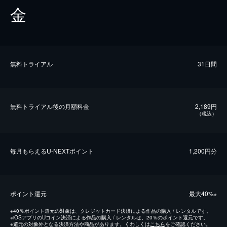
金
無料トライアル
31日間
無料トライアル後の⽉額料金
2,189円
（税込）
毎⽉もらえるU-NEXTポイント
1,200円分
ポイント還元
最⼤40%
※
※
40％ポイント還元の対象は、クレジットカード決済による作品の購入 / レンタルです。
※
iOSアプリのUコイン決済による作品の購入 / レンタルは、20％のポイント還元です。
※
還元の対象外となる決済方法や商品があります。くわしくは
こちら
をご確認ください。