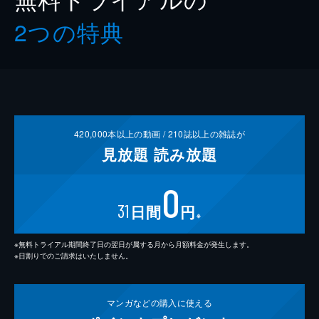
2つの特典
420,000
本以上の動画 /
210
誌以上の雑誌が
見放題
読み放題
0
31
日間
円
※
※無料トライアル期間終了日の翌日が属する月から月額料金が発生します。
※日割りでのご請求はいたしません。
マンガなどの
購入に使える