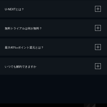
U-NEXTとは？
無料トライアルは何が無料？
最大40%
ポイント還元とは？
※
いつでも解約できますか
※
40％ポイント還元の対象は、クレジットカード決済による作品の購入 / レンタルです。
※
iOSアプリのUコイン決済による作品の購入 / レンタルは、20％のポイント還元です。
※
還元の対象外となる決済方法や商品があります。くわしくは
こちら
をご確認ください。
こちら