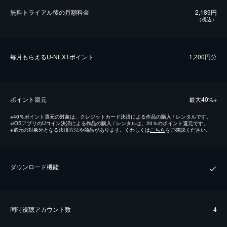
無料トライアル後の⽉額料金
2,189円
（税込）
毎⽉もらえるU-NEXTポイント
1,200円分
ポイント還元
最⼤40%
※
※
40％ポイント還元の対象は、クレジットカード決済による作品の購入 / レンタルです。
※
iOSアプリのUコイン決済による作品の購入 / レンタルは、20％のポイント還元です。
※
還元の対象外となる決済方法や商品があります。くわしくは
こちら
をご確認ください。
ダウンロード機能
同時視聴アカウント数
4