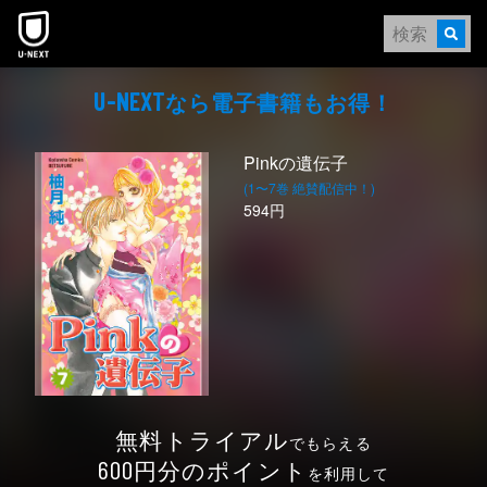
本文へスキップ
なら電⼦書籍もお得！
U-NEXT
Pinkの遺伝子
(1〜7巻 絶賛配信中！)
594円
無料トライアル
でもらえる
円分のポイント
600
を利用して