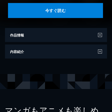
今すぐ読む
作品情報
著者
伊藤いちる
内容紹介
著者
梅松町江
著者
宇山ぎほう
著者
金井桂
著者
木村ヒデサト
著者
さかもと麻乃
著者
しだみ
マンガもアニメも楽しめ