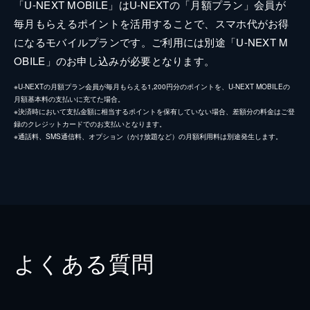
「U-NEXT MOBILE」はU-NEXTの「月額プラン」会員が
毎月もらえるポイントを活用することで、スマホ代がお得
になるモバイルプランです。ご利用には別途「U-NEXT M
OBILE」のお申し込みが必要となります。
※U-NEXTの月額プラン会員が毎月もらえる1,200円分のポイントを、U-NEXT MOBILEの
月額基本料の支払いに充てた場合。
※決済時において支払金額に相当するポイントを保有していない場合、差額分の料金はご登
録のクレジットカードでのお支払いとなります。
※通話料、SMS通信料、オプション（かけ放題など）の月額利用料は別途発生します。
よくある質問