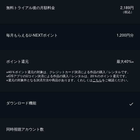
無料トライアル後の⽉額料金
2,189円
（税込）
毎⽉もらえるU-NEXTポイント
1,200円分
ポイント還元
最⼤40%
※
※
40％ポイント還元の対象は、クレジットカード決済による作品の購入 / レンタルです。
※
iOSアプリのUコイン決済による作品の購入 / レンタルは、20％のポイント還元です。
※
還元の対象外となる決済方法や商品があります。くわしくは
こちら
をご確認ください。
ダウンロード機能
同時視聴アカウント数
4