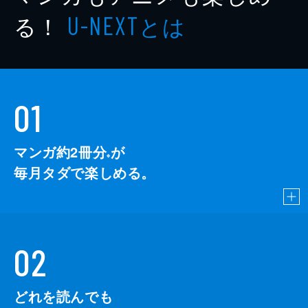
著者
椿かつみ
る！
とは
U-NEXT
著者
二宮悦巳
著者
ｎｉｗａ
著者
ハルタハナ
01
著者
吹屋フロ
著者
藤生
マンガ約2冊分
が
※
著者
松本ミーコハウス
毎月タダで楽しめる。
著者
真名子
著者
芳井アシ
著者
よしづかまやこ
02
出版社
東京漫画社
レーベル
MARBLE COMICS
どれを読んでも