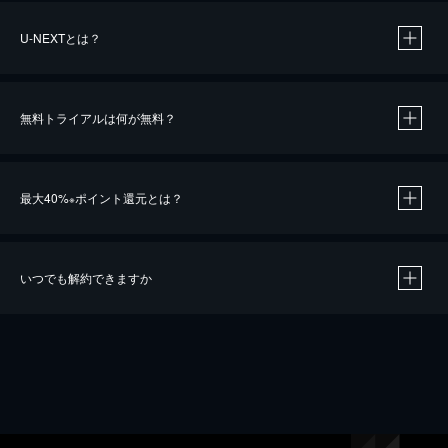
U-NEXTとは？
無料トライアルは何が無料？
最大40%
ポイント還元とは？
※
いつでも解約できますか
※
40％ポイント還元の対象は、クレジットカード決済による作品の購入 / レンタルです。
※
iOSアプリのUコイン決済による作品の購入 / レンタルは、20％のポイント還元です。
※
還元の対象外となる決済方法や商品があります。くわしくは
こちら
をご確認ください。
こちら