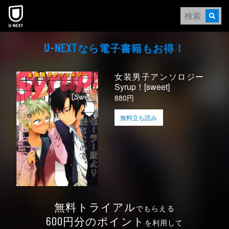
本文へスキップ
なら電⼦書籍もお得！
U-NEXT
女装男子アンソロジー
Syrup！[sweet]
880円
無料立ち読み
無料トライアル
でもらえる
円分のポイント
600
を利用して