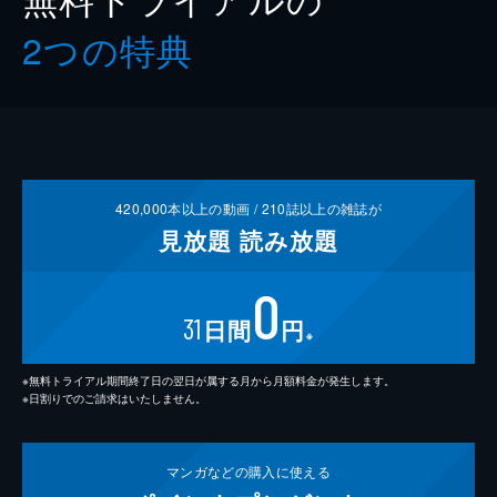
2つの特典
420,000
本以上の動画 /
210
誌以上の雑誌が
見放題
読み放題
0
31
日間
円
※
※無料トライアル期間終了日の翌日が属する月から月額料金が発生します。
※日割りでのご請求はいたしません。
マンガなどの
購入に使える