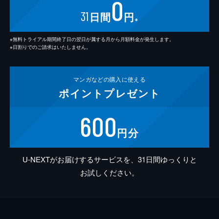
0
31
日間
円
※
※無料トライアル期間終了日の翌日が属する月から月額料金が発生します。
※日割りでのご請求はいたしません。
マンガなどの
購入に使える
ポイント
プレゼント
600
円分
U-NEXTがお届けするサービスを、31日間ゆっくりと
お試しください。