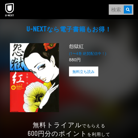
本文へスキップ
なら電⼦書籍もお得！
U-NEXT
怨獄紅
(1〜4巻 絶賛配信中！)
880円
無料立ち読み
無料トライアル
でもらえる
円分のポイント
600
を利用して