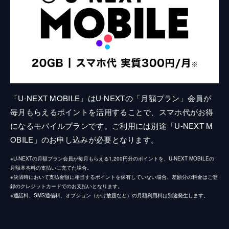
「U-NEXT MOBILE」はU-NEXTの「月額プラン」会員が
毎月もらえるポイントを活用することで、スマホ代がお得
になるモバイルプランです。ご利用には別途「U-NEXT M
OBILE」のお申し込みが必要となります。
※U-NEXTの月額プラン会員が毎月もらえる1,200円分のポイントを、U-NEXT MOBILEの
月額基本料の支払いに充てた場合。
※決済時において支払金額に相当するポイントを保有していない場合、差額分の料金はご登
録のクレジットカードでのお支払いとなります。
※通話料、SMS通信料、オプション（かけ放題など）の月額利用料は別途発生します。