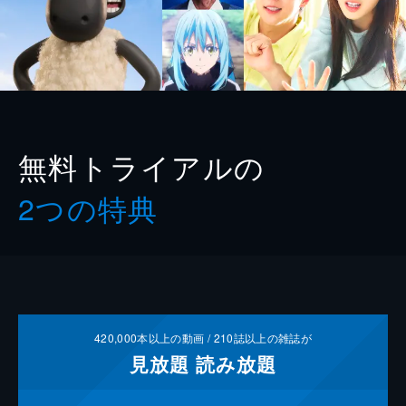
無料トライアルの
2つの特典
420,000
本以上の動画 /
210
誌以上の雑誌が
見放題
読み放題