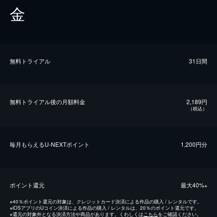
金
無料トライアル
31日間
無料トライアル後の⽉額料金
2,189円
（税込）
毎⽉もらえるU-NEXTポイント
1,200円分
ポイント還元
最⼤40%
※
※
40％ポイント還元の対象は、クレジットカード決済による作品の購入 / レンタルです。
※
iOSアプリのUコイン決済による作品の購入 / レンタルは、20％のポイント還元です。
※
還元の対象外となる決済方法や商品があります。くわしくは
こちら
をご確認ください。