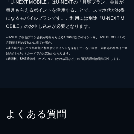
「U-NEXT MOBILE」はU-NEXTの「月額プラン」会員が
毎月もらえるポイントを活用することで、スマホ代がお得
になるモバイルプランです。ご利用には別途「U-NEXT M
OBILE」のお申し込みが必要となります。
※U-NEXTの月額プラン会員が毎月もらえる1,200円分のポイントを、U-NEXT MOBILEの
月額基本料の支払いに充てた場合。
※決済時において支払金額に相当するポイントを保有していない場合、差額分の料金はご登
録のクレジットカードでのお支払いとなります。
※通話料、SMS通信料、オプション（かけ放題など）の月額利用料は別途発生します。
よくある質問