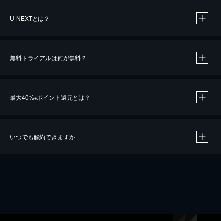
U-NEXTとは？
無料トライアルは何が無料？
最大40%
ポイント還元とは？
※
いつでも解約できますか
※
40％ポイント還元の対象は、クレジットカード決済による作品の購入 / レンタルです。
※
iOSアプリのUコイン決済による作品の購入 / レンタルは、20％のポイント還元です。
※
還元の対象外となる決済方法や商品があります。くわしくは
こちら
をご確認ください。
こちら