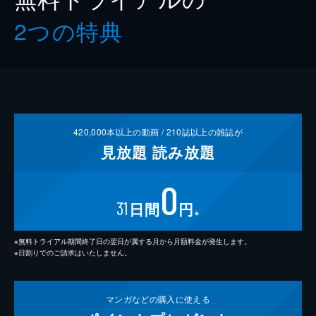
2つの特典
420,000
本以上の動画 /
210
誌以上の雑誌が
見放題
読み放題
0
31
日間
円
※
※無料トライアル期間終了日の翌日が属する月から月額料金が発生します。
※日割りでのご請求はいたしません。
マンガなどの
購入に使える