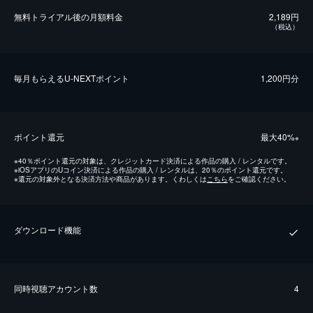
無料トライアル後の⽉額料金
2,189円
（税込）
毎⽉もらえるU-NEXTポイント
1,200円分
ポイント還元
最⼤40%
※
※
40％ポイント還元の対象は、クレジットカード決済による作品の購入 / レンタルです。
※
iOSアプリのUコイン決済による作品の購入 / レンタルは、20％のポイント還元です。
※
還元の対象外となる決済方法や商品があります。くわしくは
こちら
をご確認ください。
ダウンロード機能
同時視聴アカウント数
4