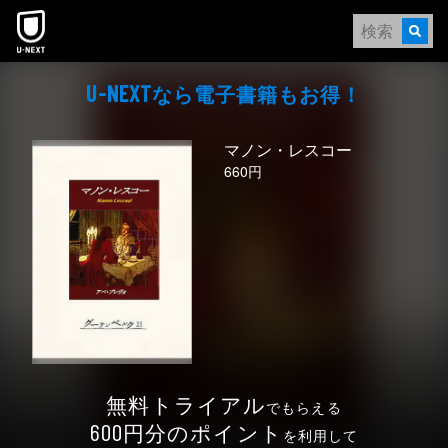
本文へスキップ
なら電⼦書籍もお得！
U-NEXT
マノン・レスコー
660円
無料トライアル
でもらえる
円分のポイント
600
を利用して