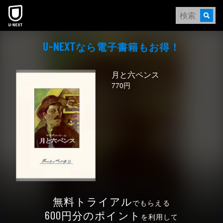
本文へスキップ
なら電⼦書籍もお得！
U-NEXT
月と六ペンス
770円
無料トライアル
でもらえる
円分のポイント
600
を利用して