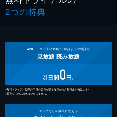
2つの特典
420,000
本以上の動画 /
210
誌以上の雑誌が
見放題
読み放題
0
31
日間
円
※
※無料トライアル期間終了日の翌日が属する月から月額料金が発生します。
※日割りでのご請求はいたしません。
マンガなどの
購入に使える