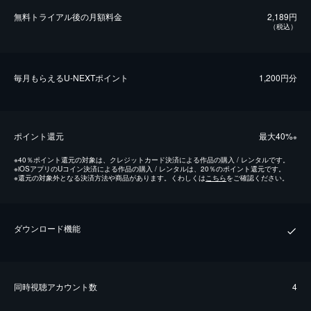
無料トライアル後の⽉額料金
2,189円
（税込）
毎⽉もらえるU-NEXTポイント
1,200円分
ポイント還元
最⼤40%
※
※
40％ポイント還元の対象は、クレジットカード決済による作品の購入 / レンタルです。
※
iOSアプリのUコイン決済による作品の購入 / レンタルは、20％のポイント還元です。
※
還元の対象外となる決済方法や商品があります。くわしくは
こちら
をご確認ください。
ダウンロード機能
同時視聴アカウント数
4