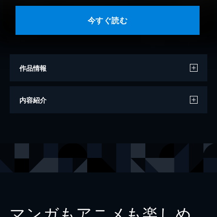
今すぐ読む
作品情報
著者
松苗あけみ
内容紹介
著者
小野佳苗
著者
きくち正太
著者
環ちひろ
著者
石原まこちん
著者
高倉あつこ
著者
宇仁田ゆみ
マンガもアニメも楽しめ