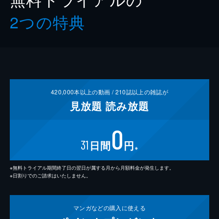
2つの特典
420,000
本以上の動画 /
210
誌以上の雑誌が
見放題
読み放題
0
31
日間
円
※
※無料トライアル期間終了日の翌日が属する月から月額料金が発生します。
※日割りでのご請求はいたしません。
マンガなどの
購入に使える