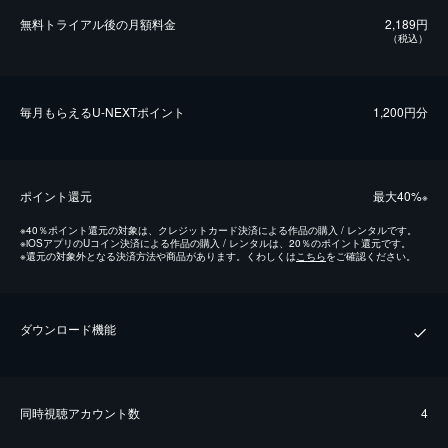
無料トライアル後の⽉額料金
2,189円
（税込）
毎⽉もらえるU-NEXTポイント
1,200円分
ポイント還元
最⼤40%
※
※
40％ポイント還元の対象は、クレジットカード決済による作品の購入 / レンタルです。
※
iOSアプリのUコイン決済による作品の購入 / レンタルは、20％のポイント還元です。
※
還元の対象外となる決済方法や商品があります。くわしくは
こちら
をご確認ください。
ダウンロード機能
同時視聴アカウント数
4