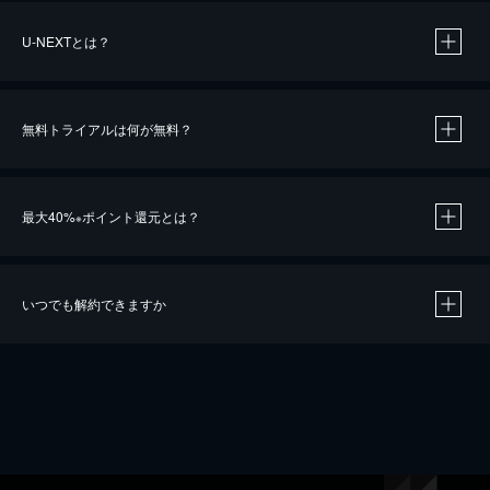
U-NEXTとは？
無料トライアルは何が無料？
最大40%
ポイント還元とは？
※
いつでも解約できますか
※
40％ポイント還元の対象は、クレジットカード決済による作品の購入 / レンタルです。
※
iOSアプリのUコイン決済による作品の購入 / レンタルは、20％のポイント還元です。
※
還元の対象外となる決済方法や商品があります。くわしくは
こちら
をご確認ください。
こちら