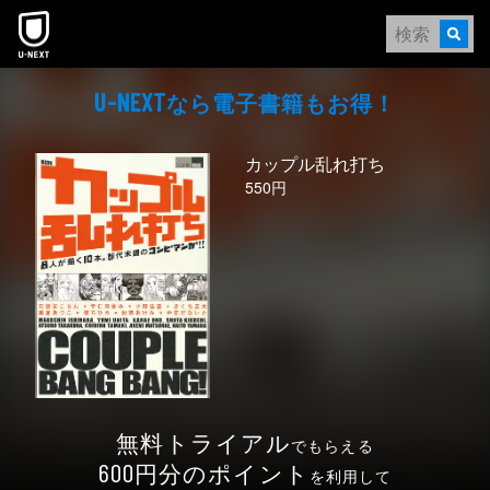
本文へスキップ
なら電⼦書籍もお得！
U-NEXT
カップル乱れ打ち
550円
無料トライアル
でもらえる
円分のポイント
600
を利用して