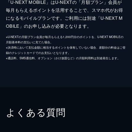
「U-NEXT MOBILE」はU-NEXTの「月額プラン」会員が
毎月もらえるポイントを活用することで、スマホ代がお得
になるモバイルプランです。ご利用には別途「U-NEXT M
OBILE」のお申し込みが必要となります。
※U-NEXTの月額プラン会員が毎月もらえる1,200円分のポイントを、U-NEXT MOBILEの
月額基本料の支払いに充てた場合。
※決済時において支払金額に相当するポイントを保有していない場合、差額分の料金はご登
録のクレジットカードでのお支払いとなります。
※通話料、SMS通信料、オプション（かけ放題など）の月額利用料は別途発生します。
よくある質問