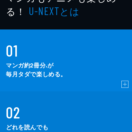
著者
やまだないと
る！
とは
U-NEXT
出版社
講談社
掲載誌
TOKYO★１週間
01
マンガ約2冊分
が
※
毎月タダで楽しめる。
02
どれを読んでも