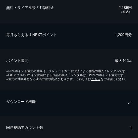
無料トライアル後の⽉額料金
2,189円
（税込）
毎⽉もらえるU-NEXTポイント
1,200円分
ポイント還元
最⼤40%
※
※
40％ポイント還元の対象は、クレジットカード決済による作品の購入 / レンタルです。
※
iOSアプリのUコイン決済による作品の購入 / レンタルは、20％のポイント還元です。
※
還元の対象外となる決済方法や商品があります。くわしくは
こちら
をご確認ください。
ダウンロード機能
同時視聴アカウント数
4