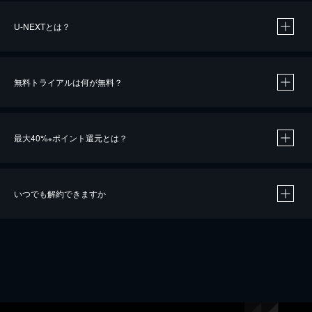
U-NEXTとは？
無料トライアルは何が無料？
最大40%
ポイント還元とは？
※
いつでも解約できますか
※
40％ポイント還元の対象は、クレジットカード決済による作品の購入 / レンタルです。
※
iOSアプリのUコイン決済による作品の購入 / レンタルは、20％のポイント還元です。
※
還元の対象外となる決済方法や商品があります。くわしくは
こちら
をご確認ください。
こちら