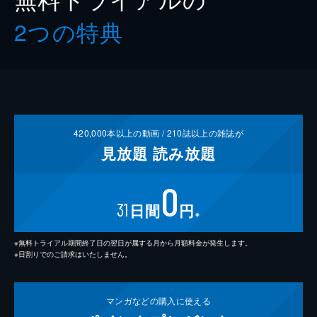
2つの特典
420,000
本以上の動画 /
210
誌以上の雑誌が
見放題
読み放題
0
31
日間
円
※
※無料トライアル期間終了日の翌日が属する月から月額料金が発生します。
※日割りでのご請求はいたしません。
マンガなどの
購入に使える