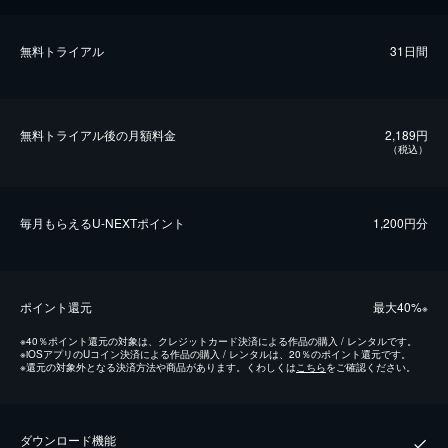
無料トライアル
31日間
無料トライアル後の⽉額料金
2,189円
（税込）
毎⽉もらえるU-NEXTポイント
1,200円分
ポイント還元
最⼤40%
※
※
40％ポイント還元の対象は、クレジットカード決済による作品の購入 / レンタルです。
※
iOSアプリのUコイン決済による作品の購入 / レンタルは、20％のポイント還元です。
※
還元の対象外となる決済方法や商品があります。くわしくは
こちら
をご確認ください。
ダウンロード機能