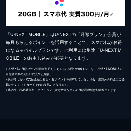
「U-NEXT MOBILE」はU-NEXTの「月額プラン」会員が
毎月もらえるポイントを活用することで、スマホ代がお得
になるモバイルプランです。ご利用には別途「U-NEXT M
OBILE」のお申し込みが必要となります。
※U-NEXTの月額プラン会員が毎月もらえる1,200円分のポイントを、U-NEXT MOBILEの
月額基本料の支払いに充てた場合。
※決済時において支払金額に相当するポイントを保有していない場合、差額分の料金はご登
録のクレジットカードでのお支払いとなります。
※通話料、SMS通信料、オプション（かけ放題など）の月額利用料は別途発生します。