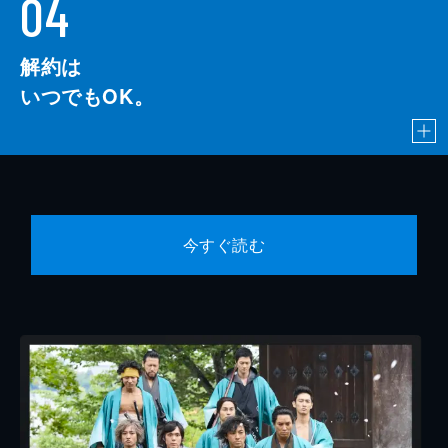
04
解約は
いつでもOK。
今すぐ読む