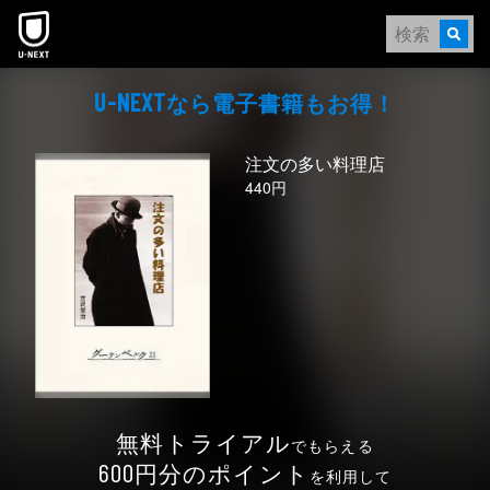
本文へスキップ
なら電⼦書籍もお得！
U-NEXT
注文の多い料理店
440円
無料トライアル
でもらえる
円分のポイント
600
を利用して