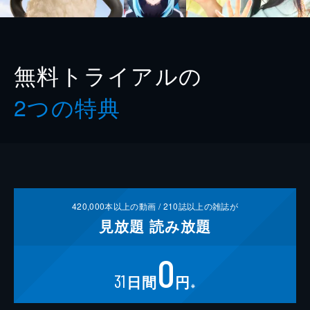
無料トライアルの
2つの特典
420,000
本以上の動画 /
210
誌以上の雑誌が
見放題
読み放題
0
31
日間
円
※