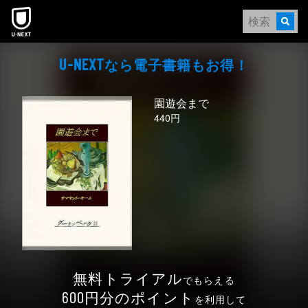
本文へスキップ
なら電⼦書籍もお得！
U-NEXT
園遊会まで
440円
無料トライアル
でもらえる
円分のポイント
600
を利用して