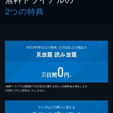
2つの特典
420,000
本以上の動画 /
210
誌以上の雑誌が
見放題
読み放題
0
31
日間
円
※
※無料トライアル期間終了日の翌日が属する月から月額料金が発生します。
※日割りでのご請求はいたしません。
マンガなどの
購入に使える