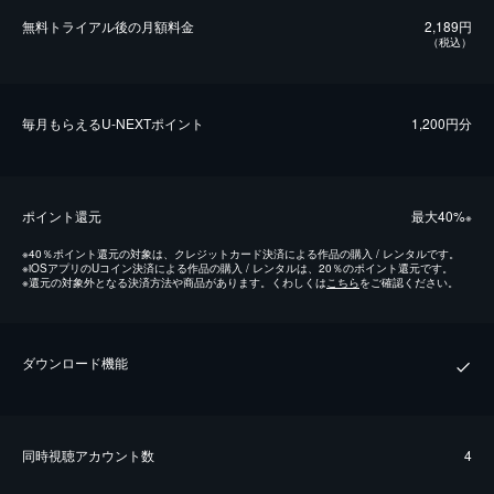
無料トライアル後の⽉額料金
2,189円
（税込）
毎⽉もらえるU-NEXTポイント
1,200円分
ポイント還元
最⼤40%
※
※
40％ポイント還元の対象は、クレジットカード決済による作品の購入 / レンタルです。
※
iOSアプリのUコイン決済による作品の購入 / レンタルは、20％のポイント還元です。
※
還元の対象外となる決済方法や商品があります。くわしくは
こちら
をご確認ください。
ダウンロード機能
同時視聴アカウント数
4