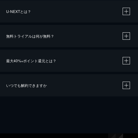
U-NEXTとは？
無料トライアルは何が無料？
最大40%
ポイント還元とは？
※
いつでも解約できますか
※
40％ポイント還元の対象は、クレジットカード決済による作品の購入 / レンタルです。
※
iOSアプリのUコイン決済による作品の購入 / レンタルは、20％のポイント還元です。
※
還元の対象外となる決済方法や商品があります。くわしくは
こちら
をご確認ください。
こちら