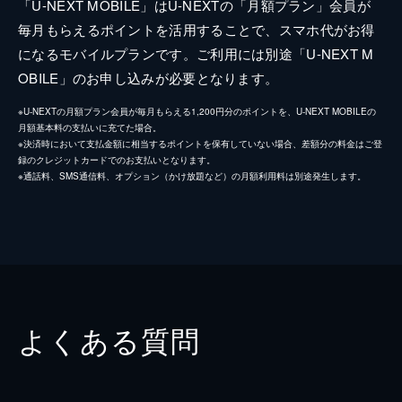
「U-NEXT MOBILE」はU-NEXTの「月額プラン」会員が
毎月もらえるポイントを活用することで、スマホ代がお得
になるモバイルプランです。ご利用には別途「U-NEXT M
OBILE」のお申し込みが必要となります。
※U-NEXTの月額プラン会員が毎月もらえる1,200円分のポイントを、U-NEXT MOBILEの
月額基本料の支払いに充てた場合。
※決済時において支払金額に相当するポイントを保有していない場合、差額分の料金はご登
録のクレジットカードでのお支払いとなります。
※通話料、SMS通信料、オプション（かけ放題など）の月額利用料は別途発生します。
よくある質問