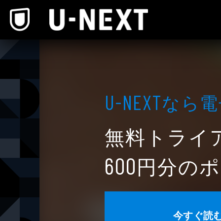
本文へスキップ
なら電
U-NEXT
無料トライ
円分のポ
600
今すぐ読