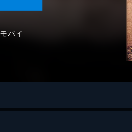
刊モバイ
ＫＡＷＡＫＩＴＡ