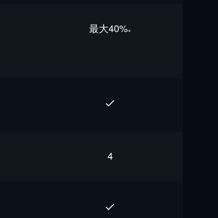
最⼤40%
※
4