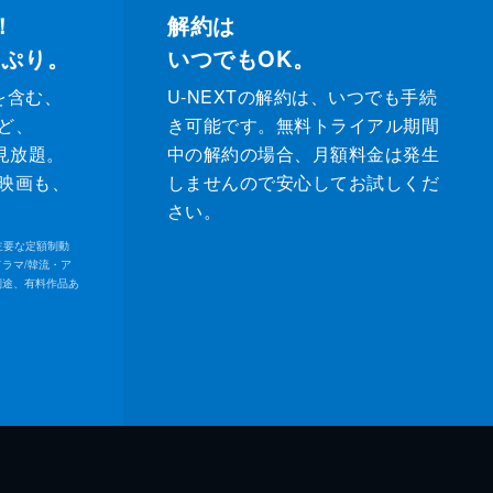
！
解約は
っぷり。
いつでもOK。
を含む、
U-NEXTの解約は、いつでも手続
ど、
き可能です。無料トライアル期間
が見放題。
中の解約の場合、月額料金は発生
映画も、
しませんので安心してお試しくだ
さい。
内の主要な定額制動
ドラマ/韓流・ア
別途、有料作品あ