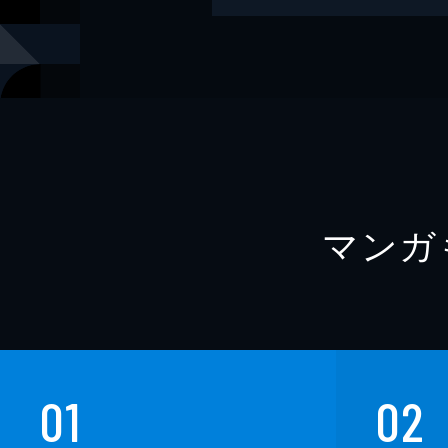
出版社
月刊デジタ
マンガ
01
02