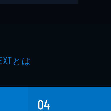
とは
EXT
04