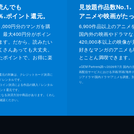
読んでも
見放題作品数No.1
※
％
ポイント還元。
アニメや映画がた
※
,000円分のマンガを購
6,900作品以上のアニメ
、最大400円分がポイン
国内外の映画やドラマな
ます。だから、読みたい
420,000本以上の映像
くさんあっても大丈夫。
好きなマンガのアニメも
たポイントで、お得に楽
とことん満喫できます。
。
※
GEM Partners調べ/2026年7⽉ 国
画配信サービスにおける洋画/邦画/海外
ト還元の対象は、クレジットカード決済に
ジアドラマ/国内ドラマ/アニメを調査。
/ レンタルです。
り。
Uコイン決済による作品の購入 / レンタル
イント還元です。
となる決済方法や商品があります。くわし
確認ください。