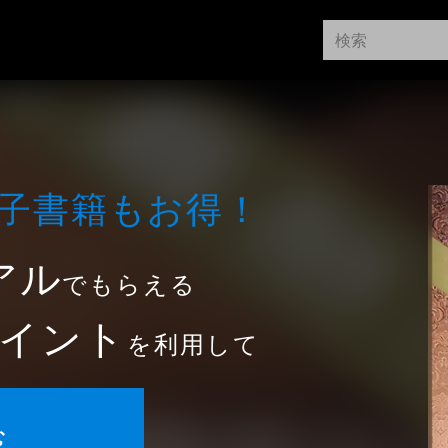
⼦書籍もお得！
アル
でもらえる
イント
を利用して
む