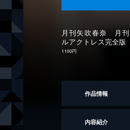
月刊矢吹春奈 月
ルアクトレス完全版
1100円
作品情報
モデル
矢吹春奈
内容紹介
撮影
ＭＡＫＩ 