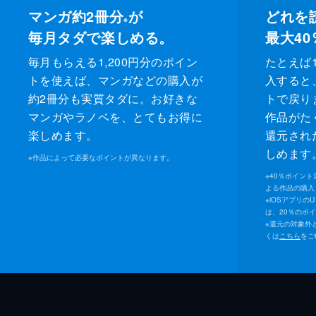
マンガ約2冊分
が
どれを
※
毎月タダで楽しめる。
最大40
毎月もらえる1,200円分のポイン
たとえば1
トを使えば、マンガなどの購入が
入すると
約2冊分も実質タダに。お好きな
トで戻り
マンガやラノベを、とてもお得に
作品がた
楽しめます。
還元され
しめます
※
作品によって必要なポイントが異なります。
※
40％ポイン
よる作品の購入 
※
iOSアプリの
は、20％のポ
※
還元の対象外
くは
こちら
をご