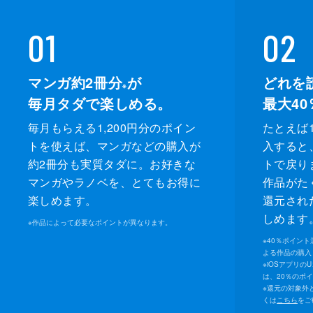
01
02
マンガ約2冊分
が
どれを
※
毎月タダで楽しめる。
最大40
毎月もらえる1,200円分のポイン
たとえば1
トを使えば、マンガなどの購入が
入すると
約2冊分も実質タダに。お好きな
トで戻り
マンガやラノベを、とてもお得に
作品がた
楽しめます。
還元され
しめます
※
作品によって必要なポイントが異なります。
※
40％ポイン
よる作品の購入 
※
iOSアプリの
は、20％のポ
※
還元の対象外
くは
こちら
をご