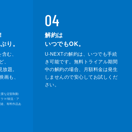
04
！
解約は
っぷり。
いつでもOK。
を含む、
U-NEXTの解約は、いつでも手続
ど、
き可能です。無料トライアル期間
が見放題。
中の解約の場合、月額料金は発生
映画も、
しませんので安心してお試しくだ
さい。
内の主要な定額制動
ドラマ/韓流・ア
別途、有料作品あ