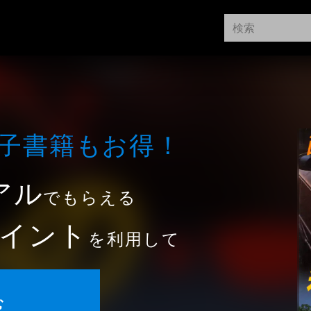
⼦書籍もお得！
アル
でもらえる
イント
を利用して
む