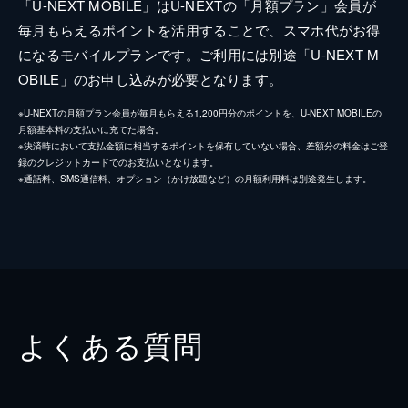
「U-NEXT MOBILE」はU-NEXTの「月額プラン」会員が
毎月もらえるポイントを活用することで、スマホ代がお得
になるモバイルプランです。ご利用には別途「U-NEXT M
OBILE」のお申し込みが必要となります。
※U-NEXTの月額プラン会員が毎月もらえる1,200円分のポイントを、U-NEXT MOBILEの
月額基本料の支払いに充てた場合。
※決済時において支払金額に相当するポイントを保有していない場合、差額分の料金はご登
録のクレジットカードでのお支払いとなります。
※通話料、SMS通信料、オプション（かけ放題など）の月額利用料は別途発生します。
よくある質問