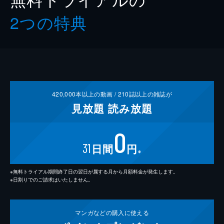
2つの特典
420,000
本以上の動画 /
210
誌以上の雑誌が
見放題
読み放題
0
31
日間
円
※
※無料トライアル期間終了日の翌日が属する月から月額料金が発生します。
※日割りでのご請求はいたしません。
マンガなどの
購入に使える