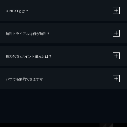
U-NEXTとは？
無料トライアルは何が無料？
最大40%
ポイント還元とは？
※
いつでも解約できますか
※
40％ポイント還元の対象は、クレジットカード決済による作品の購入 / レンタルです。
※
iOSアプリのUコイン決済による作品の購入 / レンタルは、20％のポイント還元です。
※
還元の対象外となる決済方法や商品があります。くわしくは
こちら
をご確認ください。
こちら