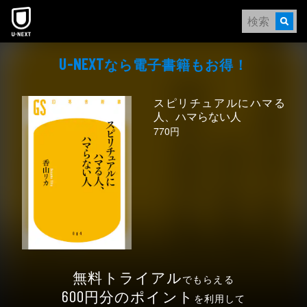
本文へスキップ
なら電⼦書籍もお得！
U-NEXT
スピリチュアルにハマる
人、ハマらない人
770円
無料トライアル
でもらえる
円分のポイント
600
を利用して