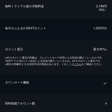
無料トライアル後の⽉額料金
2,189円
（税込）
毎⽉もらえるU-NEXTポイント
1,200円分
ポイント還元
最⼤40%
※
※
40％ポイント還元の対象は、クレジットカード決済による作品の購入 / レンタルです。
※
iOSアプリのUコイン決済による作品の購入 / レンタルは、20％のポイント還元です。
※
還元の対象外となる決済方法や商品があります。くわしくは
こちら
をご確認ください。
ダウンロード機能
同時視聴アカウント数
4