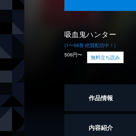
吸血鬼ハンター
(1〜58巻 絶賛配信中！)
506円〜
無料立ち読み
作品情報
著者
菊地秀行
内容紹介
出版社
朝日新聞出