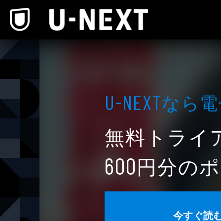
本文へスキップ
なら電
U-NEXT
無料トライ
円分のポ
600
今すぐ読