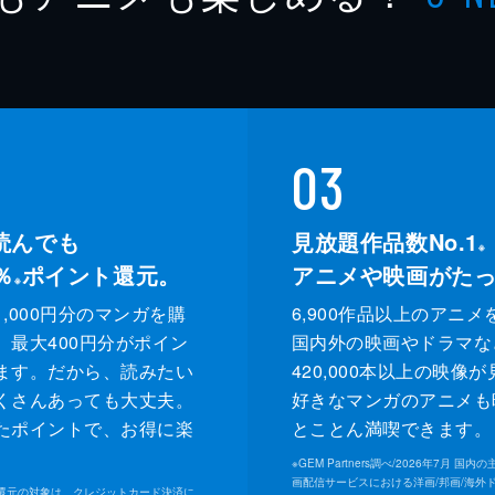
03
読んでも
見放題作品数No.1
※
％
ポイント還元。
アニメや映画がた
※
,000円分のマンガを購
6,900作品以上のアニメ
、最大400円分がポイン
国内外の映画やドラマな
ます。だから、読みたい
420,000本以上の映像
くさんあっても大丈夫。
好きなマンガのアニメも
たポイントで、お得に楽
とことん満喫できます。
。
※
GEM Partners調べ/2026年7⽉ 国
画配信サービスにおける洋画/邦画/海外
ト還元の対象は、クレジットカード決済に