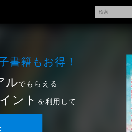
⼦書籍もお得！
アル
でもらえる
イント
を利用して
む