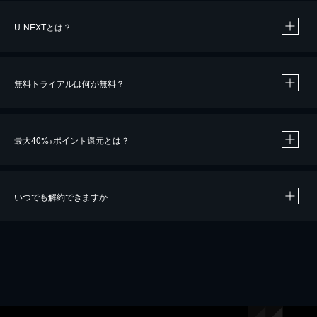
U-NEXTとは？
無料トライアルは何が無料？
最大40%
ポイント還元とは？
※
いつでも解約できますか
※
40％ポイント還元の対象は、クレジットカード決済による作品の購入 / レンタルです。
※
iOSアプリのUコイン決済による作品の購入 / レンタルは、20％のポイント還元です。
※
還元の対象外となる決済方法や商品があります。くわしくは
こちら
をご確認ください。
こちら