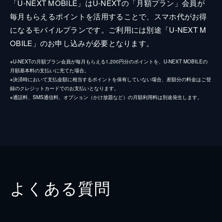
「U-NEXT MOBILE」はU-NEXTの「月額プラン」会員が
毎月もらえるポイントを活用することで、スマホ代がお得
になるモバイルプランです。ご利用には別途「U-NEXT M
OBILE」のお申し込みが必要となります。
※U-NEXTの月額プラン会員が毎月もらえる1,200円分のポイントを、U-NEXT MOBILEの
月額基本料の支払いに充てた場合。
※決済時において支払金額に相当するポイントを保有していない場合、差額分の料金はご登
録のクレジットカードでのお支払いとなります。
※通話料、SMS通信料、オプション（かけ放題など）の月額利用料は別途発生します。
よくある質問