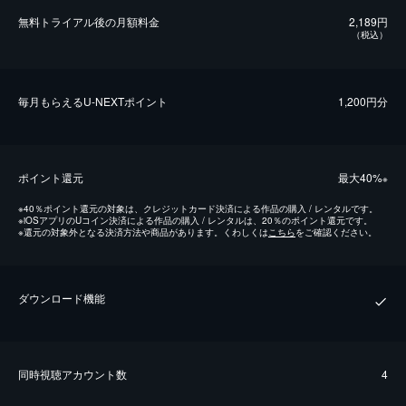
無料トライアル後の⽉額料金
2,189円
（税込）
毎⽉もらえるU-NEXTポイント
1,200円分
ポイント還元
最⼤40%
※
※
40％ポイント還元の対象は、クレジットカード決済による作品の購入 / レンタルです。
※
iOSアプリのUコイン決済による作品の購入 / レンタルは、20％のポイント還元です。
※
還元の対象外となる決済方法や商品があります。くわしくは
こちら
をご確認ください。
ダウンロード機能
同時視聴アカウント数
4