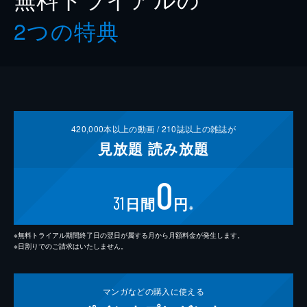
2つの特典
420,000
本以上の動画 /
210
誌以上の雑誌が
見放題
読み放題
0
31
日間
円
※
※無料トライアル期間終了日の翌日が属する月から月額料金が発生します。
※日割りでのご請求はいたしません。
マンガなどの
購入に使える