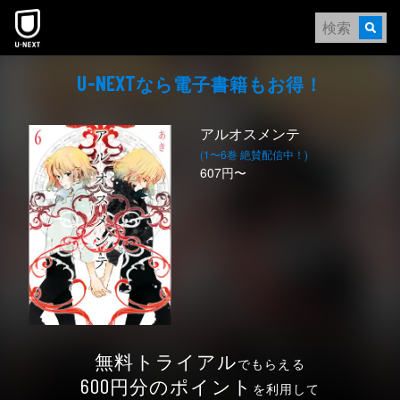
本文へスキップ
なら電⼦書籍もお得！
U-NEXT
アルオスメンテ
(1〜6巻 絶賛配信中！)
607円〜
無料トライアル
でもらえる
円分のポイント
600
を利用して