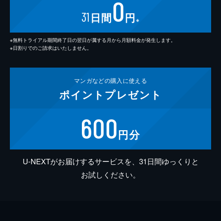
0
31
日間
円
※
※無料トライアル期間終了日の翌日が属する月から月額料金が発生します。
※日割りでのご請求はいたしません。
マンガなどの
購入に使える
ポイント
プレゼント
600
円分
U-NEXTがお届けするサービスを、31日間ゆっくりと
お試しください。