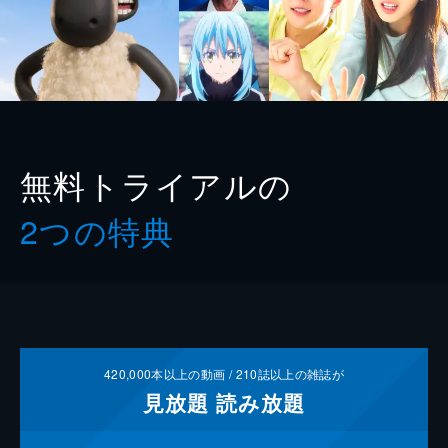
無料トライアルの
2つの特典
420,000
本以上の動画 /
210
誌以上の雑誌が
見放題
読み放題