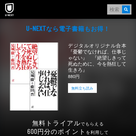
本文へスキップ
なら電⼦書籍もお得！
U-NEXT
デジタルオリジナル合本
『憂鬱でなければ、仕事じ
ゃない』 『絶望しきって
死ぬために、今を熱狂して
生きろ』
880円
無料立ち読み
無料トライアル
でもらえる
円分のポイント
600
を利用して