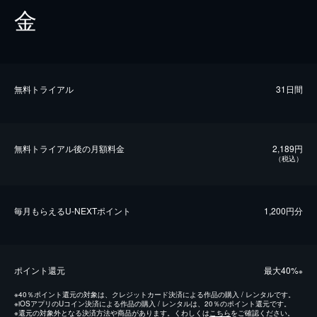
金
無料トライアル
31日間
無料トライアル後の⽉額料金
2,189円
（税込）
毎⽉もらえるU-NEXTポイント
1,200円分
ポイント還元
最⼤40%
※
※
40％ポイント還元の対象は、クレジットカード決済による作品の購入 / レンタルです。
※
iOSアプリのUコイン決済による作品の購入 / レンタルは、20％のポイント還元です。
※
還元の対象外となる決済方法や商品があります。くわしくは
こちら
をご確認ください。