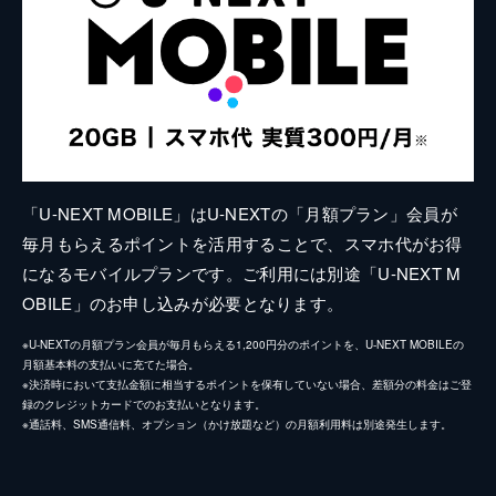
「U-NEXT MOBILE」はU-NEXTの「月額プラン」会員が
毎月もらえるポイントを活用することで、スマホ代がお得
になるモバイルプランです。ご利用には別途「U-NEXT M
OBILE」のお申し込みが必要となります。
※U-NEXTの月額プラン会員が毎月もらえる1,200円分のポイントを、U-NEXT MOBILEの
月額基本料の支払いに充てた場合。
※決済時において支払金額に相当するポイントを保有していない場合、差額分の料金はご登
録のクレジットカードでのお支払いとなります。
※通話料、SMS通信料、オプション（かけ放題など）の月額利用料は別途発生します。