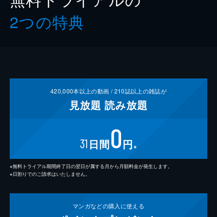
2つの特典
420,000
本以上の動画 /
210
誌以上の雑誌が
見放題
読み放題
0
31
日間
円
※
※無料トライアル期間終了日の翌日が属する月から月額料金が発生します。
※日割りでのご請求はいたしません。
マンガなどの
購入に使える