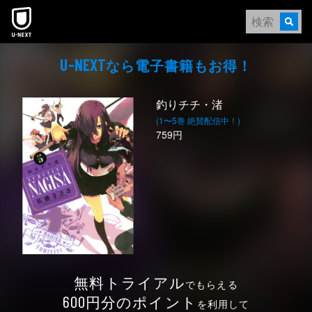
本文へスキップ
なら電⼦書籍もお得！
U-NEXT
釣りチチ・渚
(1〜5巻 絶賛配信中！)
759円
無料トライアル
でもらえる
円分のポイント
600
を利用して