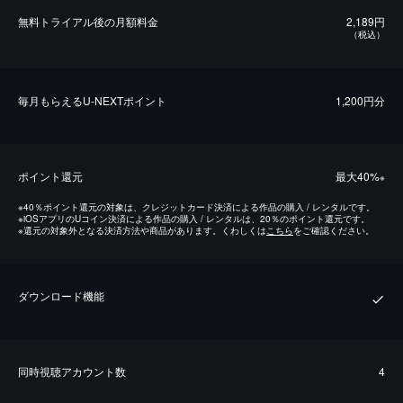
無料トライアル後の⽉額料金
2,189円
（税込）
毎⽉もらえるU-NEXTポイント
1,200円分
ポイント還元
最⼤40%
※
※
40％ポイント還元の対象は、クレジットカード決済による作品の購入 / レンタルです。
※
iOSアプリのUコイン決済による作品の購入 / レンタルは、20％のポイント還元です。
※
還元の対象外となる決済方法や商品があります。くわしくは
こちら
をご確認ください。
ダウンロード機能
同時視聴アカウント数
4