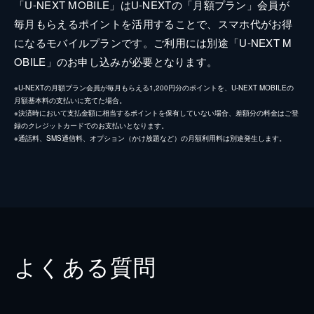
「U-NEXT MOBILE」はU-NEXTの「月額プラン」会員が
毎月もらえるポイントを活用することで、スマホ代がお得
になるモバイルプランです。ご利用には別途「U-NEXT M
OBILE」のお申し込みが必要となります。
※U-NEXTの月額プラン会員が毎月もらえる1,200円分のポイントを、U-NEXT MOBILEの
月額基本料の支払いに充てた場合。
※決済時において支払金額に相当するポイントを保有していない場合、差額分の料金はご登
録のクレジットカードでのお支払いとなります。
※通話料、SMS通信料、オプション（かけ放題など）の月額利用料は別途発生します。
よくある質問