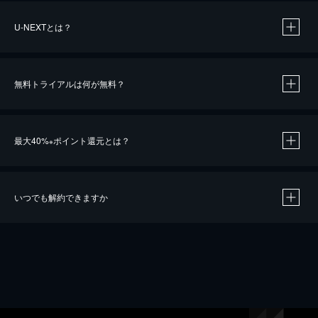
U-NEXTとは？
無料トライアルは何が無料？
最大40%
ポイント還元とは？
※
いつでも解約できますか
※
40％ポイント還元の対象は、クレジットカード決済による作品の購入 / レンタルです。
※
iOSアプリのUコイン決済による作品の購入 / レンタルは、20％のポイント還元です。
※
還元の対象外となる決済方法や商品があります。くわしくは
こちら
をご確認ください。
こちら