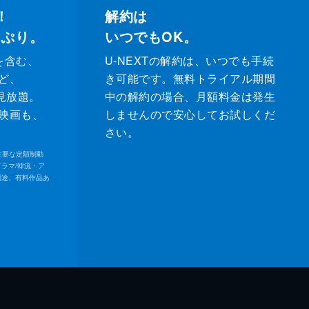
！
解約は
っぷり。
いつでもOK。
を含む、
U-NEXTの解約は、いつでも手続
ど、
き可能です。無料トライアル期間
が見放題。
中の解約の場合、月額料金は発生
映画も、
しませんので安心してお試しくだ
さい。
内の主要な定額制動
ドラマ/韓流・ア
別途、有料作品あ