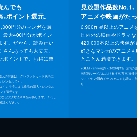
読んでも
見放題作品数No.1
※
％
ポイント還元。
アニメや映画がた
※
,000円分のマンガを購
6,900作品以上のアニメ
、最大400円分がポイン
国内外の映画やドラマな
ます。だから、読みたい
420,000本以上の映像
くさんあっても大丈夫。
好きなマンガのアニメも
たポイントで、お得に楽
とことん満喫できます。
。
※
GEM Partners調べ/2026年7⽉ 国
画配信サービスにおける洋画/邦画/海外
ト還元の対象は、クレジットカード決済に
ジアドラマ/国内ドラマ/アニメを調査。
/ レンタルです。
り。
Uコイン決済による作品の購入 / レンタル
イント還元です。
となる決済方法や商品があります。くわし
確認ください。