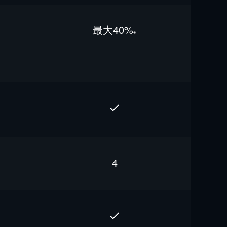
最⼤40%
※
4