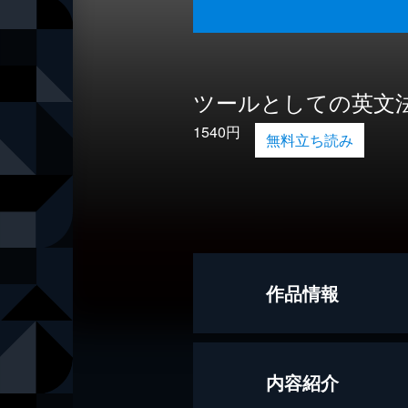
ツールとしての英文
1540円
無料立ち読み
作品情報
著者
黒川裕一
内容紹介
出版社
ベレ出版