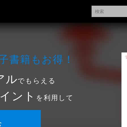
⼦書籍もお得！
アル
でもらえる
イント
を利用して
む