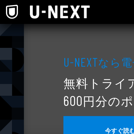
本文へスキップ
なら電
U-NEXT
無料トライ
円分のポ
600
今すぐ読