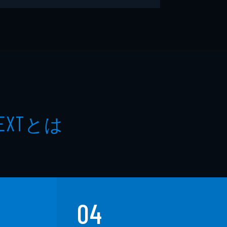
とは
EXT
04