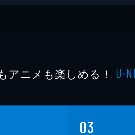
もアニメも楽しめる！
U-N
03