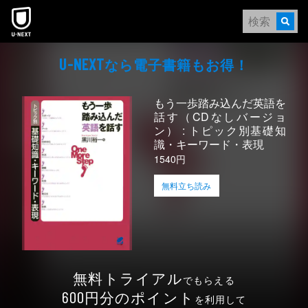
本文へスキップ
なら電⼦書籍もお得！
U-NEXT
もう一歩踏み込んだ英語を
話す（CDなしバージョ
ン） : トピック別基礎知
識・キーワード・表現
1540円
無料立ち読み
無料トライアル
でもらえる
円分のポイント
600
を利用して