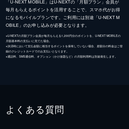
「U-NEXT MOBILE」はU-NEXTの「月額プラン」会員が
毎月もらえるポイントを活用することで、スマホ代がお得
になるモバイルプランです。ご利用には別途「U-NEXT M
OBILE」のお申し込みが必要となります。
※U-NEXTの月額プラン会員が毎月もらえる1,200円分のポイントを、U-NEXT MOBILEの
月額基本料の支払いに充てた場合。
※決済時において支払金額に相当するポイントを保有していない場合、差額分の料金はご登
録のクレジットカードでのお支払いとなります。
※通話料、SMS通信料、オプション（かけ放題など）の月額利用料は別途発生します。
よくある質問