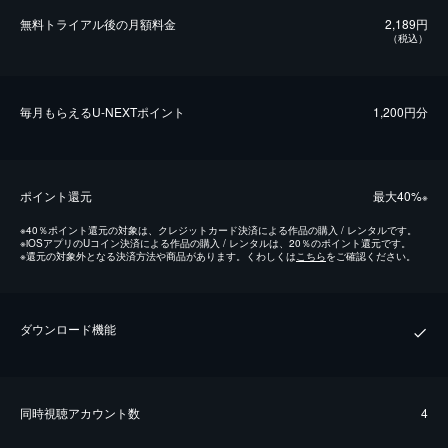
無料トライアル後の⽉額料金
2,189円
（税込）
毎⽉もらえるU-NEXTポイント
1,200円分
ポイント還元
最⼤40%
※
※
40％ポイント還元の対象は、クレジットカード決済による作品の購入 / レンタルです。
※
iOSアプリのUコイン決済による作品の購入 / レンタルは、20％のポイント還元です。
※
還元の対象外となる決済方法や商品があります。くわしくは
こちら
をご確認ください。
ダウンロード機能
同時視聴アカウント数
4