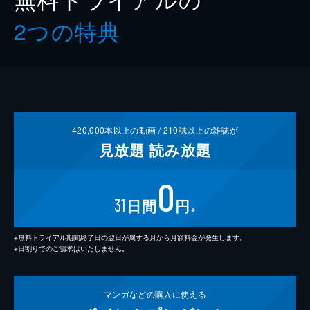
2つの特典
420,000
本以上の動画 /
210
誌以上の雑誌が
見放題
読み放題
0
31
日間
円
※
※無料トライアル期間終了日の翌日が属する月から月額料金が発生します。
※日割りでのご請求はいたしません。
マンガなどの
購入に使える