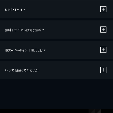
U-NEXTとは？
無料トライアルは何が無料？
最大40%
ポイント還元とは？
※
いつでも解約できますか
※
40％ポイント還元の対象は、クレジットカード決済による作品の購入 / レンタルです。
※
iOSアプリのUコイン決済による作品の購入 / レンタルは、20％のポイント還元です。
※
還元の対象外となる決済方法や商品があります。くわしくは
こちら
をご確認ください。
こちら