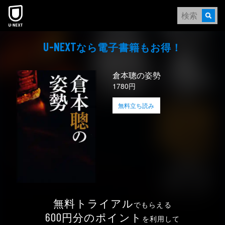
本文へスキップ
なら電⼦書籍もお得！
U-NEXT
倉本聰の姿勢
1780円
無料立ち読み
無料トライアル
でもらえる
円分のポイント
600
を利用して