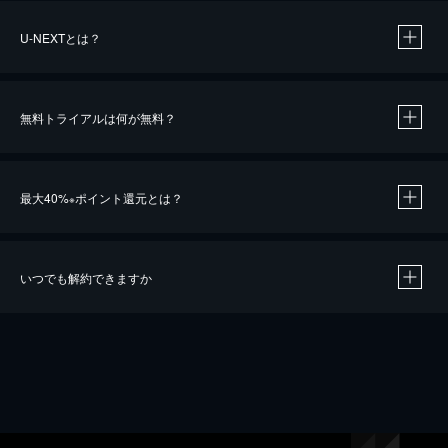
U-NEXTとは？
無料トライアルは何が無料？
最大40%
ポイント還元とは？
※
いつでも解約できますか
※
40％ポイント還元の対象は、クレジットカード決済による作品の購入 / レンタルです。
※
iOSアプリのUコイン決済による作品の購入 / レンタルは、20％のポイント還元です。
※
還元の対象外となる決済方法や商品があります。くわしくは
こちら
をご確認ください。
こちら