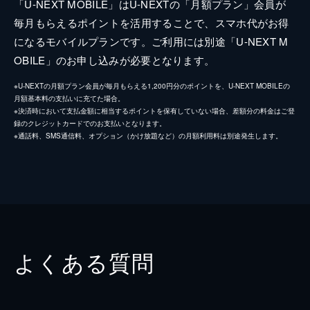
「U-NEXT MOBILE」はU-NEXTの「月額プラン」会員が
毎月もらえるポイントを活用することで、スマホ代がお得
になるモバイルプランです。ご利用には別途「U-NEXT M
OBILE」のお申し込みが必要となります。
※U-NEXTの月額プラン会員が毎月もらえる1,200円分のポイントを、U-NEXT MOBILEの
月額基本料の支払いに充てた場合。
※決済時において支払金額に相当するポイントを保有していない場合、差額分の料金はご登
録のクレジットカードでのお支払いとなります。
※通話料、SMS通信料、オプション（かけ放題など）の月額利用料は別途発生します。
よくある質問