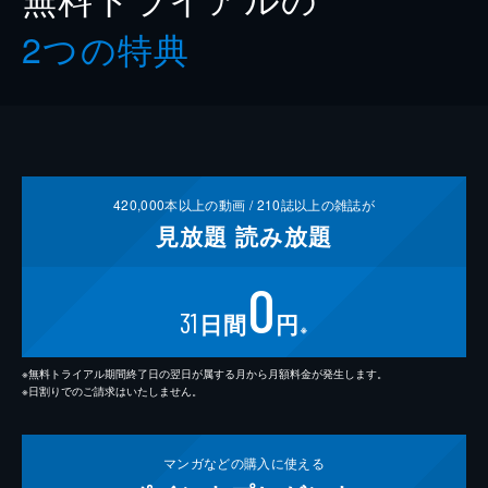
2つの特典
420,000
本以上の動画 /
210
誌以上の雑誌が
見放題
読み放題
0
31
日間
円
※
※無料トライアル期間終了日の翌日が属する月から月額料金が発生します。
※日割りでのご請求はいたしません。
マンガなどの
購入に使える