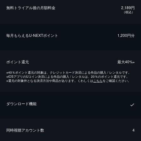
無料トライアル後の⽉額料金
2,189円
（税込）
毎⽉もらえるU-NEXTポイント
1,200円分
ポイント還元
最⼤40%
※
※
40％ポイント還元の対象は、クレジットカード決済による作品の購入 / レンタルです。
※
iOSアプリのUコイン決済による作品の購入 / レンタルは、20％のポイント還元です。
※
還元の対象外となる決済方法や商品があります。くわしくは
こちら
をご確認ください。
ダウンロード機能
同時視聴アカウント数
4