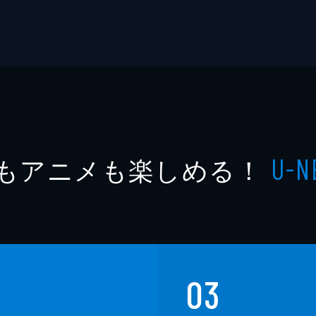
もアニメも楽しめる！
U-N
03