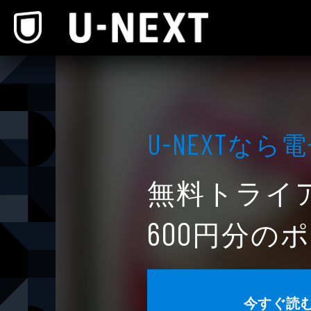
本文へスキップ
なら電
U-NEXT
無料トライ
円分のポ
600
今すぐ読