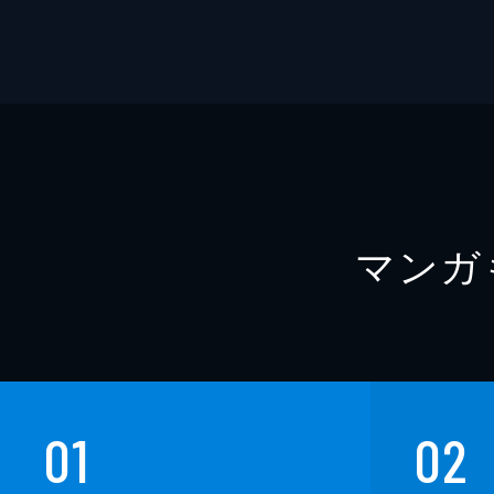
マンガ
01
02