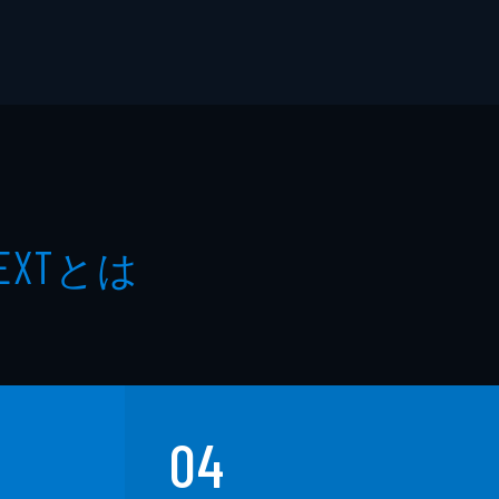
とは
EXT
04