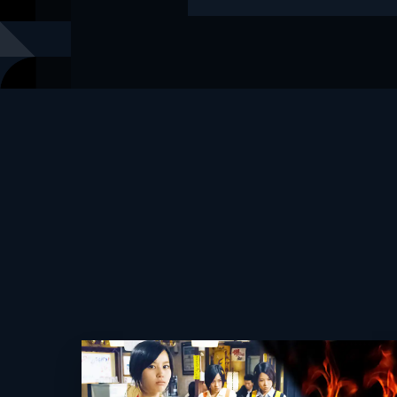
出版社
少年画報社
掲載誌
ヤングキン
レーベル
ヤングキン