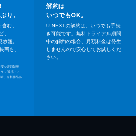
！
解約は
っぷり。
いつでもOK。
を含む、
U-NEXTの解約は、いつでも手続
ど、
き可能です。無料トライアル期間
が見放題。
中の解約の場合、月額料金は発生
映画も、
しませんので安心してお試しくだ
さい。
内の主要な定額制動
ドラマ/韓流・ア
別途、有料作品あ