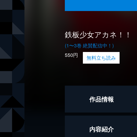
鉄板少女アカネ！！
(1〜3巻 絶賛配信中！)
550円
無料立ち読み
作品情報
画
ありがひと
内容紹介
作
青木健生