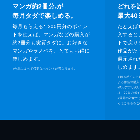
マンガ約2冊分
が
どれを
※
毎月タダで楽しめる。
最大40
毎月もらえる1,200円分のポイン
たとえば1
トを使えば、マンガなどの購入が
入すると
約2冊分も実質タダに。お好きな
トで戻り
マンガやラノベを、とてもお得に
作品がた
楽しめます。
還元され
しめます
※
作品によって必要なポイントが異なります。
※
40％ポイン
よる作品の購入 
※
iOSアプリの
は、20％のポ
※
還元の対象外
くは
こちら
をご