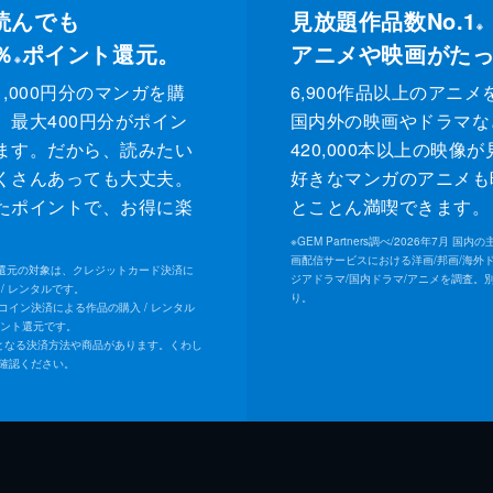
読んでも
見放題作品数No.1
※
％
ポイント還元。
アニメや映画がた
※
,000円分のマンガを購
6,900作品以上のアニメ
、最大400円分がポイン
国内外の映画やドラマな
ます。だから、読みたい
420,000本以上の映像
くさんあっても大丈夫。
好きなマンガのアニメも
たポイントで、お得に楽
とことん満喫できます。
。
※
GEM Partners調べ/2026年7⽉ 国
画配信サービスにおける洋画/邦画/海外
ト還元の対象は、クレジットカード決済に
ジアドラマ/国内ドラマ/アニメを調査。
/ レンタルです。
り。
Uコイン決済による作品の購入 / レンタル
イント還元です。
となる決済方法や商品があります。くわし
確認ください。