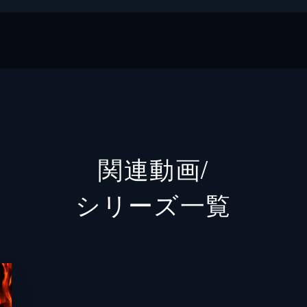
グ
グコミックス
関連動画/
シリーズ⼀覧