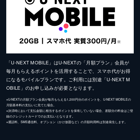
「U-NEXT MOBILE」はU-NEXTの「月額プラン」会員が
毎月もらえるポイントを活用することで、スマホ代がお得
になるモバイルプランです。ご利用には別途「U-NEXT M
OBILE」のお申し込みが必要となります。
※U-NEXTの月額プラン会員が毎月もらえる1,200円分のポイントを、U-NEXT MOBILEの
月額基本料の支払いに充てた場合。
※決済時において支払金額に相当するポイントを保有していない場合、差額分の料金はご登
録のクレジットカードでのお支払いとなります。
※通話料、SMS通信料、オプション（かけ放題など）の月額利用料は別途発生します。