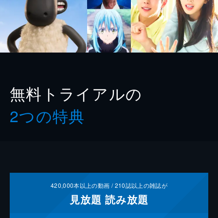
無料トライアルの
2つの特典
420,000
本以上の動画 /
210
誌以上の雑誌が
見放題
読み放題