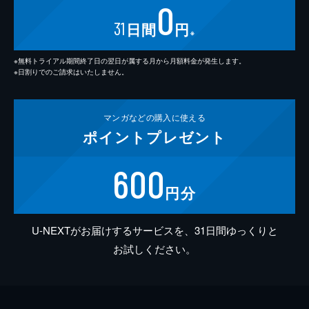
0
31
日間
円
※
※無料トライアル期間終了日の翌日が属する月から月額料金が発生します。
※日割りでのご請求はいたしません。
マンガなどの
購入に使える
ポイント
プレゼント
600
円分
U-NEXTがお届けするサービスを、31日間ゆっくりと
お試しください。