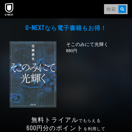
本文へスキップ
なら電⼦書籍もお得！
U-NEXT
そこのみにて光輝く
880円
無料トライアル
でもらえる
円分のポイント
600
を利用して