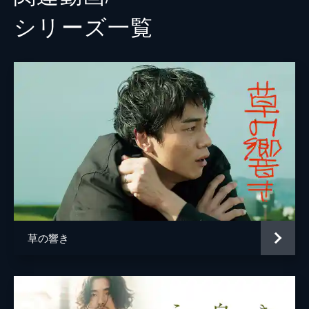
シリーズ⼀覧
草の響き