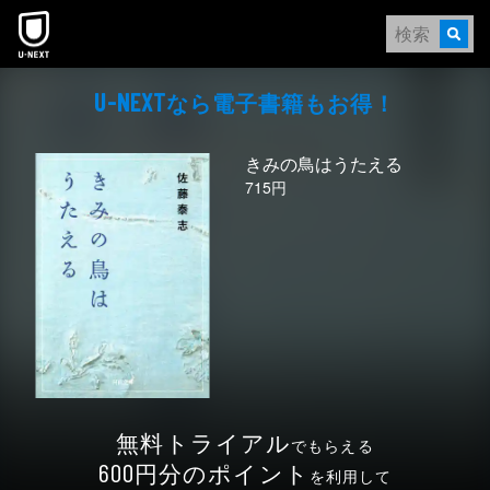
本文へスキップ
なら電⼦書籍もお得！
U-NEXT
きみの鳥はうたえる
715円
無料トライアル
でもらえる
円分のポイント
600
を利用して