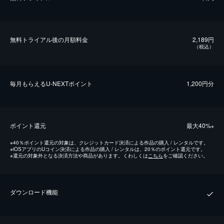
無料トライアル後の⽉額料金
2,189円
（税込）
毎⽉もらえるU-NEXTポイント
1,200円分
ポイント還元
最⼤40%
※
※
40％ポイント還元の対象は、クレジットカード決済による作品の購入 / レンタルです。
※
iOSアプリのUコイン決済による作品の購入 / レンタルは、20％のポイント還元です。
※
還元の対象外となる決済方法や商品があります。くわしくは
こちら
をご確認ください。
ダウンロード機能