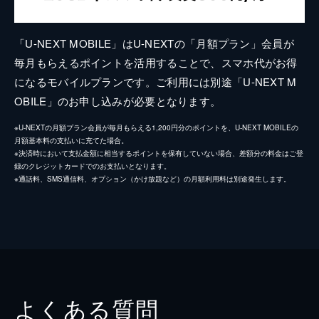
「U-NEXT MOBILE」はU-NEXTの「月額プラン」会員が
毎月もらえるポイントを活用することで、スマホ代がお得
になるモバイルプランです。ご利用には別途「U-NEXT M
OBILE」のお申し込みが必要となります。
※U-NEXTの月額プラン会員が毎月もらえる1,200円分のポイントを、U-NEXT MOBILEの
月額基本料の支払いに充てた場合。
※決済時において支払金額に相当するポイントを保有していない場合、差額分の料金はご登
録のクレジットカードでのお支払いとなります。
※通話料、SMS通信料、オプション（かけ放題など）の月額利用料は別途発生します。
よくある質問