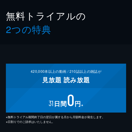
無料トライアルの
2つの特典
420,000
本以上の動画 /
210
誌以上の雑誌が
見放題
読み放題
0
31
日間
円
※
※無料トライアル期間終了日の翌日が属する月から月額料金が発生します。
※日割りでのご請求はいたしません。