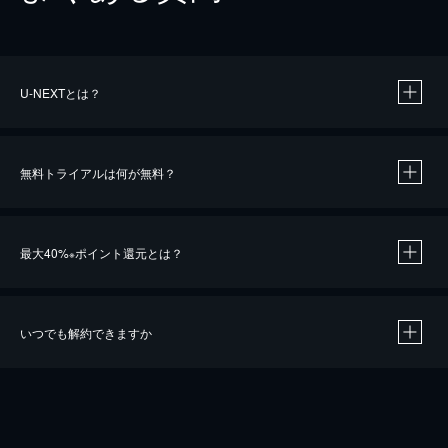
U-NEXTとは？
無料トライアルは何が無料？
最大40%
ポイント還元とは？
※
いつでも解約できますか
※
40％ポイント還元の対象は、クレジットカード決済による作品の購入 / レンタルです。
※
iOSアプリのUコイン決済による作品の購入 / レンタルは、20％のポイント還元です。
※
還元の対象外となる決済方法や商品があります。くわしくは
こちら
をご確認ください。