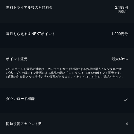
無料トライアル後の⽉額料金
2,189円
（税込）
毎⽉もらえるU-NEXTポイント
1,200円分
ポイント還元
最⼤40%
※
※
40％ポイント還元の対象は、クレジットカード決済による作品の購入 / レンタルです。
※
iOSアプリのUコイン決済による作品の購入 / レンタルは、20％のポイント還元です。
※
還元の対象外となる決済方法や商品があります。くわしくは
こちら
をご確認ください。
ダウンロード機能
同時視聴アカウント数
4