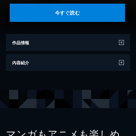
今すぐ読む
作品情報
著者
Ｔｉｖ
内容紹介
出版社
一迅社
掲載誌
Comic REX
レーベル
REXコミックス
マンガもアニメも楽しめ