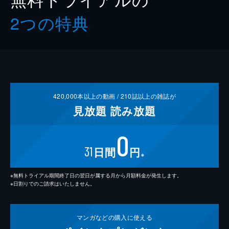
2つの特典
420,000
本以上の動画 /
210
誌以上の雑誌が
見放題
読み放題
0
31
日間
円
※
※無料トライアル期間終了日の翌日が属する月から月額料金が発生します。
※日割りでのご請求はいたしません。
マンガなどの
購入に使える