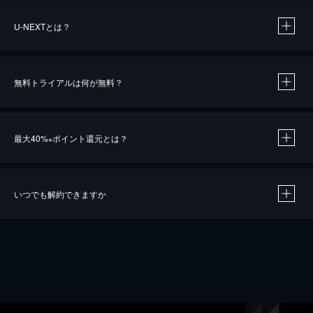
U-NEXTとは？
無料トライアルは何が無料？
最大40%
ポイント還元とは？
※
いつでも解約できますか
※
40％ポイント還元の対象は、クレジットカード決済による作品の購入 / レンタルです。
※
iOSアプリのUコイン決済による作品の購入 / レンタルは、20％のポイント還元です。
※
還元の対象外となる決済方法や商品があります。くわしくは
こちら
をご確認ください。
こちら