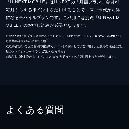
「U-NEXT MOBILE」はU-NEXTの「月額プラン」会員が
毎月もらえるポイントを活用することで、スマホ代がお得
になるモバイルプランです。ご利用には別途「U-NEXT M
OBILE」のお申し込みが必要となります。
※U-NEXTの月額プラン会員が毎月もらえる1,200円分のポイントを、U-NEXT MOBILEの
月額基本料の支払いに充てた場合。
※決済時において支払金額に相当するポイントを保有していない場合、差額分の料金はご登
録のクレジットカードでのお支払いとなります。
※通話料、SMS通信料、オプション（かけ放題など）の月額利用料は別途発生します。
よくある質問