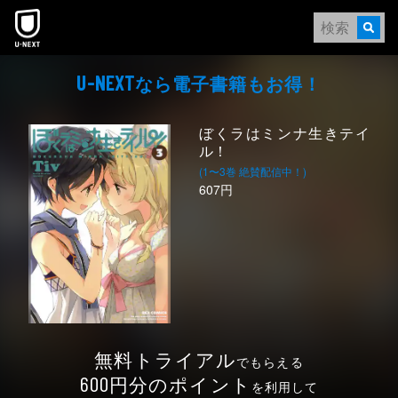
本文へスキップ
なら電⼦書籍もお得！
U-NEXT
ぼくラはミンナ生きテイ
ル！
(1〜3巻 絶賛配信中！)
607円
無料トライアル
でもらえる
円分のポイント
600
を利用して