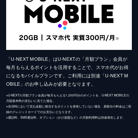
「U-NEXT MOBILE」はU-NEXTの「月額プラン」会員が
毎月もらえるポイントを活用することで、スマホ代がお得
になるモバイルプランです。ご利用には別途「U-NEXT M
OBILE」のお申し込みが必要となります。
※U-NEXTの月額プラン会員が毎月もらえる1,200円分のポイントを、U-NEXT MOBILEの
月額基本料の支払いに充てた場合。
※決済時において支払金額に相当するポイントを保有していない場合、差額分の料金はご登
録のクレジットカードでのお支払いとなります。
※通話料、SMS通信料、オプション（かけ放題など）の月額利用料は別途発生します。