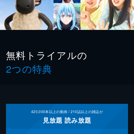
無料トライアルの
2つの特典
420,000
本以上の動画 /
210
誌以上の雑誌が
見放題
読み放題