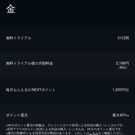
金
無料トライアル
31日間
無料トライアル後の⽉額料金
2,189円
（税込）
毎⽉もらえるU-NEXTポイント
1,200円分
ポイント還元
最⼤40%
※
※
40％ポイント還元の対象は、クレジットカード決済による作品の購入 / レンタルです。
※
iOSアプリのUコイン決済による作品の購入 / レンタルは、20％のポイント還元です。
※
還元の対象外となる決済方法や商品があります。くわしくは
こちら
をご確認ください。