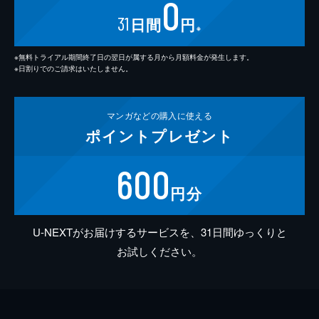
0
31
日間
円
※
※無料トライアル期間終了日の翌日が属する月から月額料金が発生します。
※日割りでのご請求はいたしません。
マンガなどの
購入に使える
ポイント
プレゼント
600
円分
U-NEXTがお届けするサービスを、31日間ゆっくりと
お試しください。