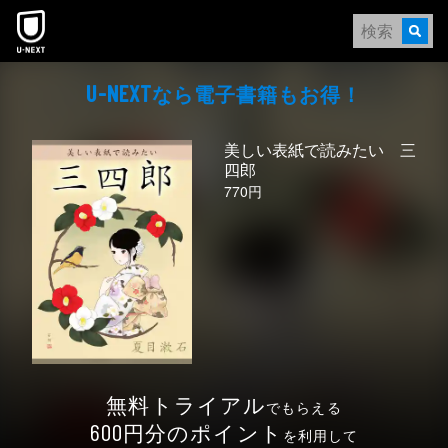
本文へスキップ
なら電⼦書籍もお得！
U-NEXT
美しい表紙で読みたい 三
四郎
770円
無料トライアル
でもらえる
円分のポイント
600
を利用して