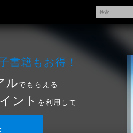
⼦書籍もお得！
アル
でもらえる
イント
を利用して
む