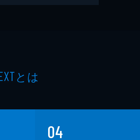
とは
EXT
04