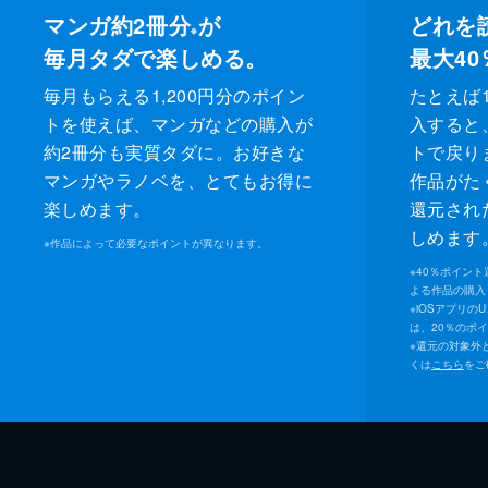
マンガ約2冊分
が
どれを
※
毎月タダで楽しめる。
最大40
毎月もらえる1,200円分のポイン
たとえば1
トを使えば、マンガなどの購入が
入すると
約2冊分も実質タダに。お好きな
トで戻り
マンガやラノベを、とてもお得に
作品がた
楽しめます。
還元され
しめます
※
作品によって必要なポイントが異なります。
※
40％ポイン
よる作品の購入 
※
iOSアプリの
は、20％のポ
※
還元の対象外
くは
こちら
をご