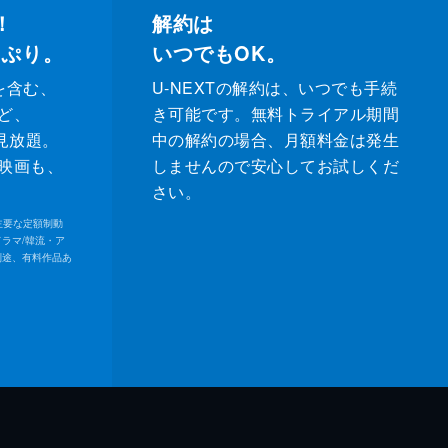
！
解約は
っぷり。
いつでもOK。
を含む、
U-NEXTの解約は、いつでも手続
ど、
き可能です。無料トライアル期間
が見放題。
中の解約の場合、月額料金は発生
映画も、
しませんので安心してお試しくだ
さい。
内の主要な定額制動
ドラマ/韓流・ア
別途、有料作品あ