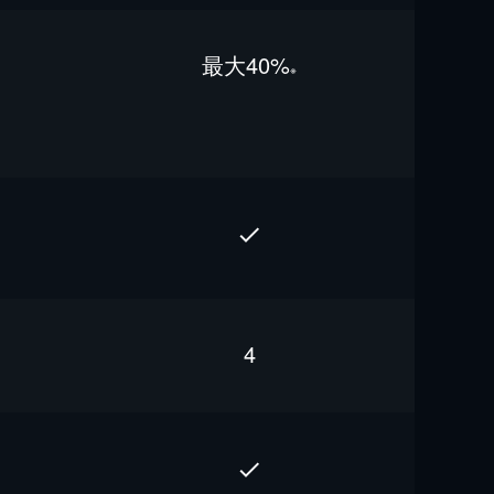
最⼤40%
※
4