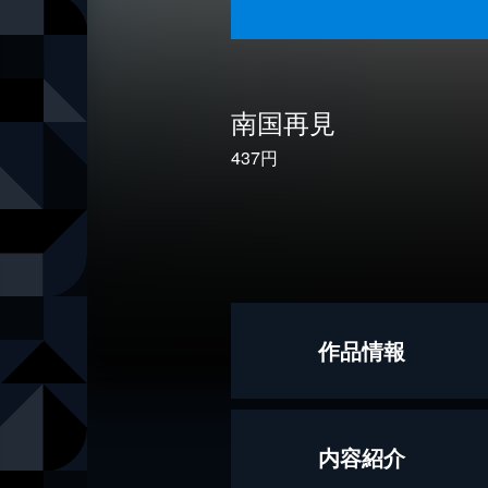
南国再見
437円
作品情報
著者
狗飼恭子
内容紹介
出版社
幻冬舎