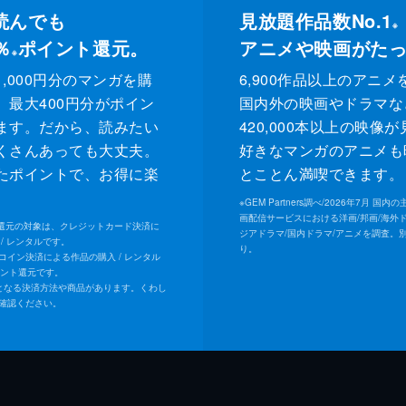
読んでも
見放題作品数No.1
※
％
ポイント還元。
アニメや映画がた
※
,000円分のマンガを購
6,900作品以上のアニメ
、最大400円分がポイン
国内外の映画やドラマな
ます。だから、読みたい
420,000本以上の映像
くさんあっても大丈夫。
好きなマンガのアニメも
たポイントで、お得に楽
とことん満喫できます。
。
※
GEM Partners調べ/2026年7⽉ 国
画配信サービスにおける洋画/邦画/海外
ト還元の対象は、クレジットカード決済に
ジアドラマ/国内ドラマ/アニメを調査。
/ レンタルです。
り。
Uコイン決済による作品の購入 / レンタル
イント還元です。
となる決済方法や商品があります。くわし
確認ください。