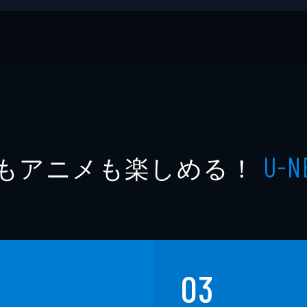
もアニメも楽しめる！
U-N
03