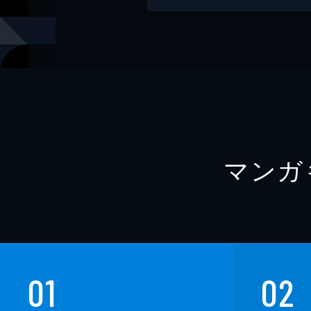
レーベル
幻冬舎文庫
マンガ
01
02