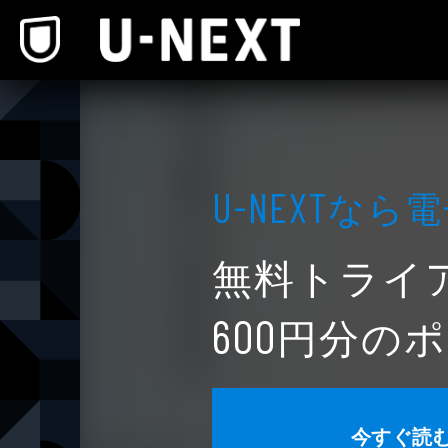
本文へスキップ
なら電
U-NEXT
無料トライ
円分のポ
600
今すぐ読