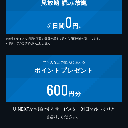
見放題
読み放題
0
31
日間
円
※
※無料トライアル期間終了日の翌日が属する月から月額料金が発生します。
※日割りでのご請求はいたしません。
マンガなどの
購入に使える
ポイント
プレゼント
600
円分
U-NEXTがお届けするサービスを、31日間ゆっくりと
お試しください。