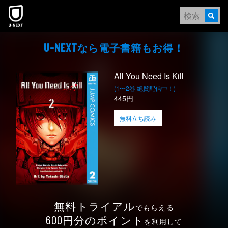
本文へスキップ
なら電⼦書籍もお得！
U-NEXT
All You Need Is Kill
(1〜2巻 絶賛配信中！)
445円
無料立ち読み
無料トライアル
でもらえる
円分のポイント
600
を利用して