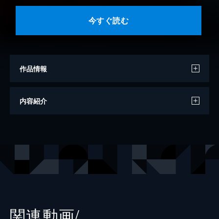
今すぐ読む
作品情報
原作
桜坂洋
内容紹介
構成
竹内良輔
キャラクター原案
安倍吉俊
漫画
小畑健
出版社
集英社
掲載誌
週刊ヤングジャンプ
レーベル
ジャンプコミックスDIGITAL
関連動画/