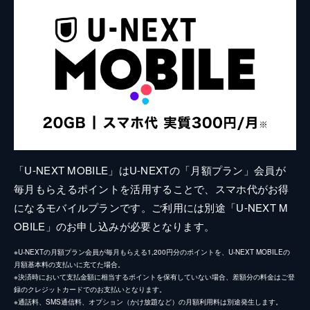
「U-NEXT MOBILE」はU-NEXTの「月額プラン」会員が
毎月もらえるポイントを活用することで、スマホ代がお得
になるモバイルプランです。ご利用には別途「U-NEXT M
OBILE」のお申し込みが必要となります。
※U-NEXTの月額プラン会員が毎月もらえる1,200円分のポイントを、U-NEXT MOBILEの
月額基本料の支払いに充てた場合。
※決済時において支払金額に相当するポイントを保有していない場合、差額分の料金はご登
録のクレジットカードでのお支払いとなります。
※通話料、SMS通信料、オプション（かけ放題など）の月額利用料は別途発生します。