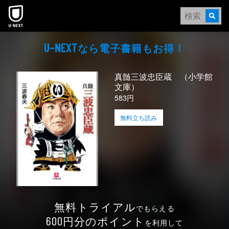
本文へスキップ
なら電⼦書籍もお得！
U-NEXT
真髄三波忠臣蔵 （小学館
文庫）
583円
無料立ち読み
無料トライアル
でもらえる
円分のポイント
600
を利用して