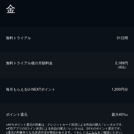
金
無料トライアル
31日間
無料トライアル後の⽉額料金
2,189円
（税込）
毎⽉もらえるU-NEXTポイント
1,200円分
ポイント還元
最⼤40%
※
※
40％ポイント還元の対象は、クレジットカード決済による作品の購入 / レンタルです。
※
iOSアプリのUコイン決済による作品の購入 / レンタルは、20％のポイント還元です。
※
還元の対象外となる決済方法や商品があります。くわしくは
こちら
をご確認ください。