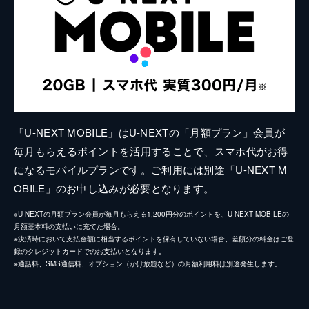
「U-NEXT MOBILE」はU-NEXTの「月額プラン」会員が
毎月もらえるポイントを活用することで、スマホ代がお得
になるモバイルプランです。ご利用には別途「U-NEXT M
OBILE」のお申し込みが必要となります。
※U-NEXTの月額プラン会員が毎月もらえる1,200円分のポイントを、U-NEXT MOBILEの
月額基本料の支払いに充てた場合。
※決済時において支払金額に相当するポイントを保有していない場合、差額分の料金はご登
録のクレジットカードでのお支払いとなります。
※通話料、SMS通信料、オプション（かけ放題など）の月額利用料は別途発生します。