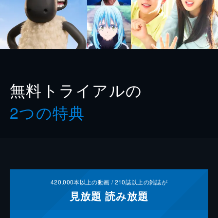
無料トライアルの
2つの特典
420,000
本以上の動画 /
210
誌以上の雑誌が
見放題
読み放題