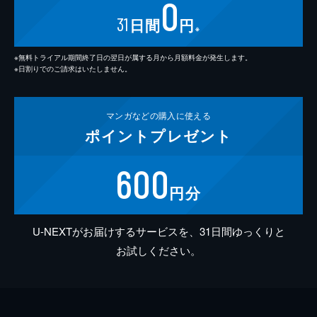
0
31
日間
円
※
※無料トライアル期間終了日の翌日が属する月から月額料金が発生します。
※日割りでのご請求はいたしません。
マンガなどの
購入に使える
ポイント
プレゼント
600
円分
U-NEXTがお届けするサービスを、31日間ゆっくりと
お試しください。