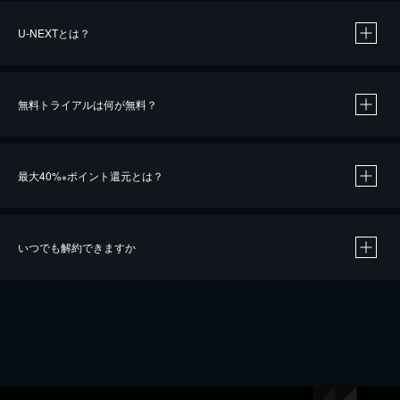
U-NEXTとは？
無料トライアルは何が無料？
最大40%
ポイント還元とは？
※
いつでも解約できますか
※
40％ポイント還元の対象は、クレジットカード決済による作品の購入 / レンタルです。
※
iOSアプリのUコイン決済による作品の購入 / レンタルは、20％のポイント還元です。
※
還元の対象外となる決済方法や商品があります。くわしくは
こちら
をご確認ください。
こちら