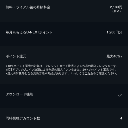
無料トライアル後の⽉額料金
2,189円
（税込）
毎⽉もらえるU-NEXTポイント
1,200円分
ポイント還元
最⼤40%
※
※
40％ポイント還元の対象は、クレジットカード決済による作品の購入 / レンタルです。
※
iOSアプリのUコイン決済による作品の購入 / レンタルは、20％のポイント還元です。
※
還元の対象外となる決済方法や商品があります。くわしくは
こちら
をご確認ください。
ダウンロード機能
同時視聴アカウント数
4