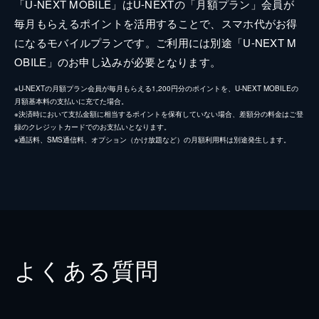
「U-NEXT MOBILE」はU-NEXTの「月額プラン」会員が
毎月もらえるポイントを活用することで、スマホ代がお得
になるモバイルプランです。ご利用には別途「U-NEXT M
OBILE」のお申し込みが必要となります。
※U-NEXTの月額プラン会員が毎月もらえる1,200円分のポイントを、U-NEXT MOBILEの
月額基本料の支払いに充てた場合。
※決済時において支払金額に相当するポイントを保有していない場合、差額分の料金はご登
録のクレジットカードでのお支払いとなります。
※通話料、SMS通信料、オプション（かけ放題など）の月額利用料は別途発生します。
よくある質問