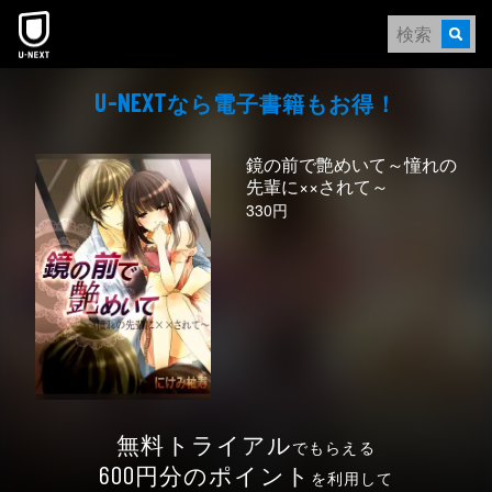
本文へスキップ
なら電⼦書籍もお得！
U-NEXT
鏡の前で艶めいて～憧れの
先輩に××されて～
330円
無料トライアル
でもらえる
円分のポイント
600
を利用して