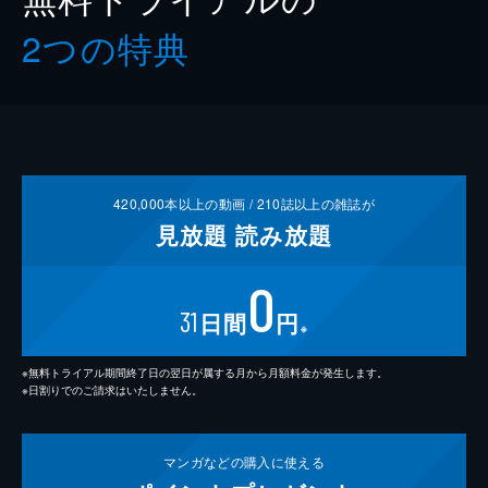
2つの特典
420,000
本以上の動画 /
210
誌以上の雑誌が
見放題
読み放題
0
31
日間
円
※
※無料トライアル期間終了日の翌日が属する月から月額料金が発生します。
※日割りでのご請求はいたしません。
マンガなどの
購入に使える