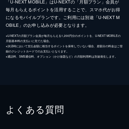
「U-NEXT MOBILE」はU-NEXTの「月額プラン」会員が
毎月もらえるポイントを活用することで、スマホ代がお得
になるモバイルプランです。ご利用には別途「U-NEXT M
OBILE」のお申し込みが必要となります。
※U-NEXTの月額プラン会員が毎月もらえる1,200円分のポイントを、U-NEXT MOBILEの
月額基本料の支払いに充てた場合。
※決済時において支払金額に相当するポイントを保有していない場合、差額分の料金はご登
録のクレジットカードでのお支払いとなります。
※通話料、SMS通信料、オプション（かけ放題など）の月額利用料は別途発生します。
よくある質問