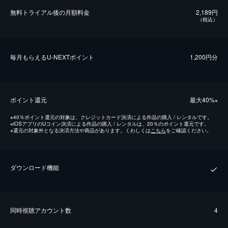
無料トライアル後の⽉額料金
2,189円
（税込）
毎⽉もらえるU-NEXTポイント
1,200円分
ポイント還元
最⼤40%
※
※
40％ポイント還元の対象は、クレジットカード決済による作品の購入 / レンタルです。
※
iOSアプリのUコイン決済による作品の購入 / レンタルは、20％のポイント還元です。
※
還元の対象外となる決済方法や商品があります。くわしくは
こちら
をご確認ください。
ダウンロード機能
同時視聴アカウント数
4