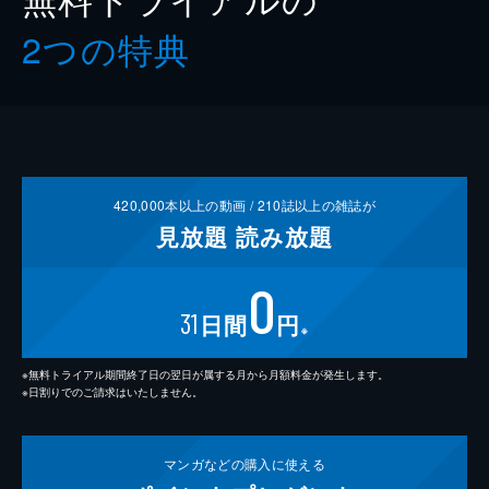
2つの特典
420,000
本以上の動画 /
210
誌以上の雑誌が
見放題
読み放題
0
31
日間
円
※
※無料トライアル期間終了日の翌日が属する月から月額料金が発生します。
※日割りでのご請求はいたしません。
マンガなどの
購入に使える