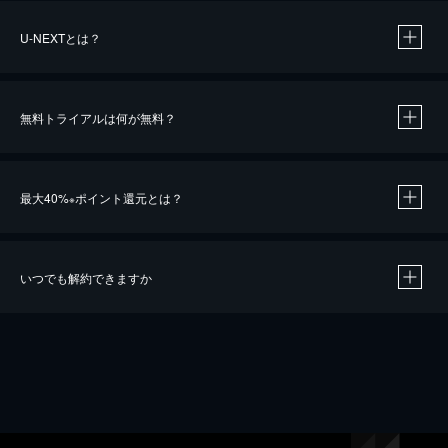
U-NEXTとは？
無料トライアルは何が無料？
最大40%
ポイント還元とは？
※
いつでも解約できますか
※
40％ポイント還元の対象は、クレジットカード決済による作品の購入 / レンタルです。
※
iOSアプリのUコイン決済による作品の購入 / レンタルは、20％のポイント還元です。
※
還元の対象外となる決済方法や商品があります。くわしくは
こちら
をご確認ください。
こちら