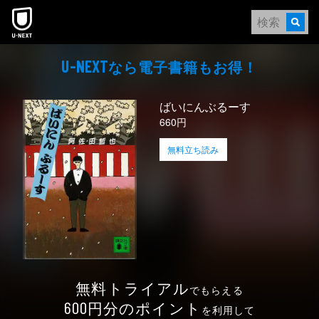
本文へスキップ
なら電⼦書籍もお得！
U-NEXT
ばいにんぶるーす
660円
無料立ち読み
無料トライアル
でもらえる
円分のポイント
600
を利用して