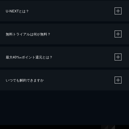
U-NEXTとは？
無料トライアルは何が無料？
最大40%
ポイント還元とは？
※
いつでも解約できますか
※
40％ポイント還元の対象は、クレジットカード決済による作品の購入 / レンタルです。
※
iOSアプリのUコイン決済による作品の購入 / レンタルは、20％のポイント還元です。
※
還元の対象外となる決済方法や商品があります。くわしくは
こちら
をご確認ください。
こちら