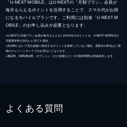
「U-NEXT MOBILE」はU-NEXTの「月額プラン」会員が
毎月もらえるポイントを活用することで、スマホ代がお得
になるモバイルプランです。ご利用には別途「U-NEXT M
OBILE」のお申し込みが必要となります。
※U-NEXTの月額プラン会員が毎月もらえる1,200円分のポイントを、U-NEXT MOBILEの
月額基本料の支払いに充てた場合。
※決済時において支払金額に相当するポイントを保有していない場合、差額分の料金はご登
録のクレジットカードでのお支払いとなります。
※通話料、SMS通信料、オプション（かけ放題など）の月額利用料は別途発生します。
よくある質問