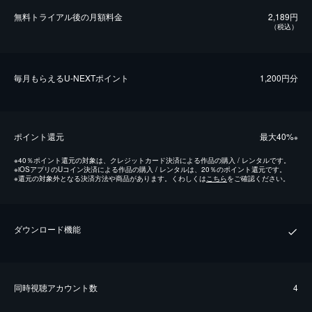
無料トライアル後の⽉額料金
2,189円
（税込）
毎⽉もらえるU-NEXTポイント
1,200円分
ポイント還元
最⼤40%
※
※
40％ポイント還元の対象は、クレジットカード決済による作品の購入 / レンタルです。
※
iOSアプリのUコイン決済による作品の購入 / レンタルは、20％のポイント還元です。
※
還元の対象外となる決済方法や商品があります。くわしくは
こちら
をご確認ください。
ダウンロード機能
同時視聴アカウント数
4