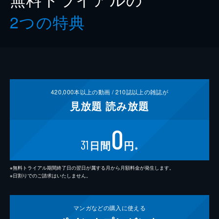
2つの特典
420,000
本以上の動画 /
210
誌以上の雑誌が
見放題
読み放題
0
31
日間
円
※
※無料トライアル期間終了日の翌日が属する月から月額料金が発生します。
※日割りでのご請求はいたしません。
マンガなどの
購入に使える