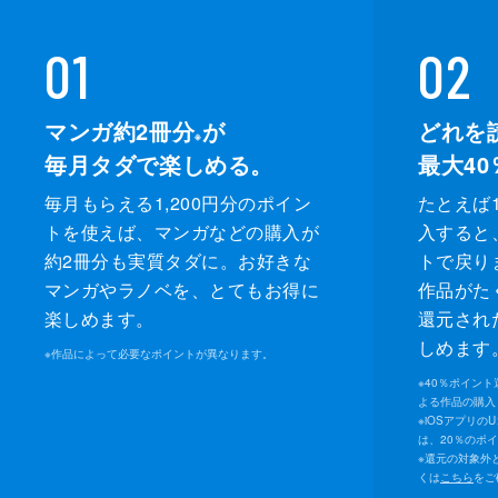
01
02
マンガ約2冊分
が
どれを
※
毎月タダで楽しめる。
最大40
毎月もらえる1,200円分のポイン
たとえば1
トを使えば、マンガなどの購入が
入すると
約2冊分も実質タダに。お好きな
トで戻り
マンガやラノベを、とてもお得に
作品がた
楽しめます。
還元され
しめます
※
作品によって必要なポイントが異なります。
※
40％ポイン
よる作品の購入 
※
iOSアプリの
は、20％のポ
※
還元の対象外
くは
こちら
をご