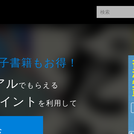
⼦書籍もお得！
アル
でもらえる
イント
を利用して
む