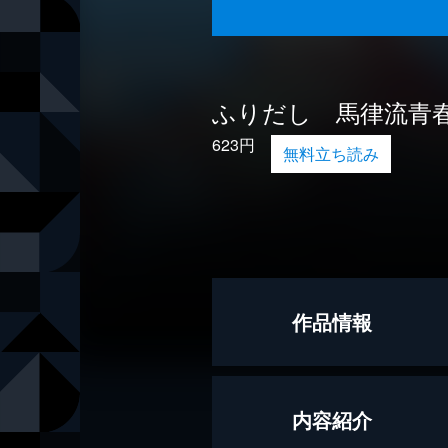
ふりだし 馬律流青
623円
無料立ち読み
作品情報
著者
谷津矢車
内容紹介
出版社
学研