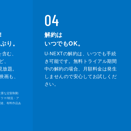
04
！
解約は
っぷり。
いつでもOK。
を含む、
U-NEXTの解約は、いつでも手続
ど、
き可能です。無料トライアル期間
が見放題。
中の解約の場合、月額料金は発生
映画も、
しませんので安心してお試しくだ
さい。
内の主要な定額制動
ドラマ/韓流・ア
別途、有料作品あ