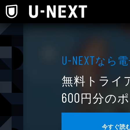
本文へスキップ
なら電
U-NEXT
無料トライ
円分のポ
600
今すぐ読