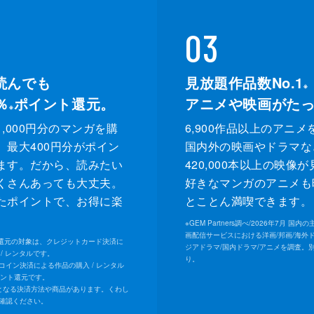
03
読んでも
見放題作品数No.1
※
％
ポイント還元。
アニメや映画がた
※
,000円分のマンガを購
6,900作品以上のアニメ
、最大400円分がポイン
国内外の映画やドラマな
ます。だから、読みたい
420,000本以上の映像
くさんあっても大丈夫。
好きなマンガのアニメも
たポイントで、お得に楽
とことん満喫できます。
。
※
GEM Partners調べ/2026年7⽉ 国
画配信サービスにおける洋画/邦画/海外
ト還元の対象は、クレジットカード決済に
ジアドラマ/国内ドラマ/アニメを調査。
/ レンタルです。
り。
Uコイン決済による作品の購入 / レンタル
イント還元です。
となる決済方法や商品があります。くわし
確認ください。