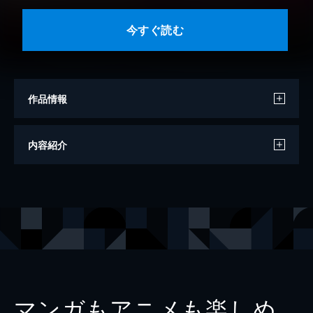
今すぐ読む
作品情報
著者
中村はな
内容紹介
著者
鶴ゆみか
著者
もり可南子
著者
和田こま
著者
さいきまこ
著者
両国二雨
著者
増岡
マンガもアニメも楽しめ