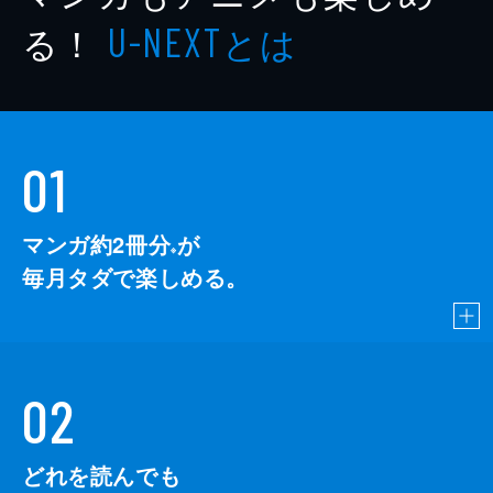
著者
さわの将
る！
とは
U-NEXT
出版社
講談社
掲載誌
ハツキス
01
マンガ約2冊分
が
※
毎月タダで楽しめる。
02
どれを読んでも