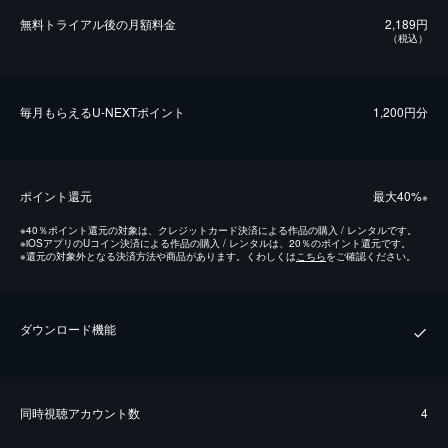
無料トライアル後の⽉額料金
2,189円
（税込）
毎⽉もらえるU-NEXTポイント
1,200円分
ポイント還元
最⼤40%
※
※
40％ポイント還元の対象は、クレジットカード決済による作品の購入 / レンタルです。
※
iOSアプリのUコイン決済による作品の購入 / レンタルは、20％のポイント還元です。
※
還元の対象外となる決済方法や商品があります。くわしくは
こちら
をご確認ください。
ダウンロード機能
同時視聴アカウント数
4