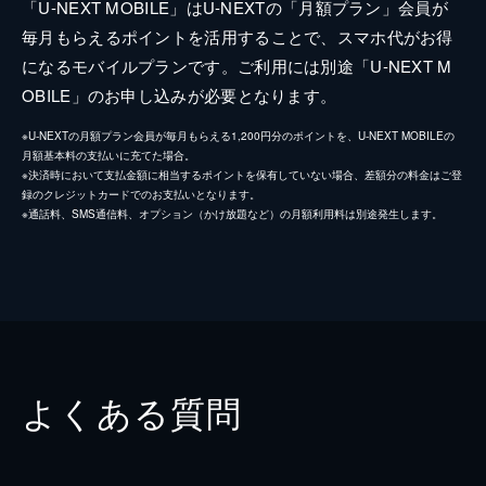
「U-NEXT MOBILE」はU-NEXTの「月額プラン」会員が
毎月もらえるポイントを活用することで、スマホ代がお得
になるモバイルプランです。ご利用には別途「U-NEXT M
OBILE」のお申し込みが必要となります。
※U-NEXTの月額プラン会員が毎月もらえる1,200円分のポイントを、U-NEXT MOBILEの
月額基本料の支払いに充てた場合。
※決済時において支払金額に相当するポイントを保有していない場合、差額分の料金はご登
録のクレジットカードでのお支払いとなります。
※通話料、SMS通信料、オプション（かけ放題など）の月額利用料は別途発生します。
よくある質問