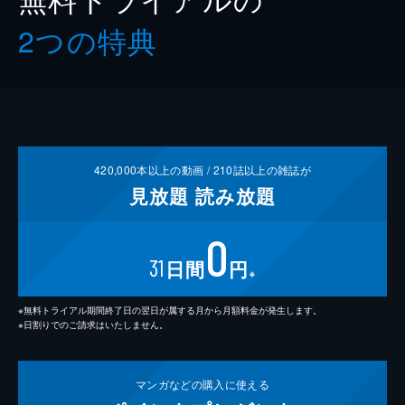
2つの特典
420,000
本以上の動画 /
210
誌以上の雑誌が
見放題
読み放題
0
31
日間
円
※
※無料トライアル期間終了日の翌日が属する月から月額料金が発生します。
※日割りでのご請求はいたしません。
マンガなどの
購入に使える