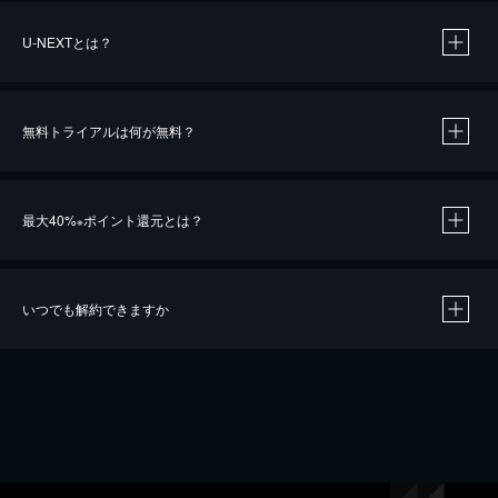
U-NEXTとは？
無料トライアルは何が無料？
最大40%
ポイント還元とは？
※
いつでも解約できますか
※
40％ポイント還元の対象は、クレジットカード決済による作品の購入 / レンタルです。
※
iOSアプリのUコイン決済による作品の購入 / レンタルは、20％のポイント還元です。
※
還元の対象外となる決済方法や商品があります。くわしくは
こちら
をご確認ください。
こちら