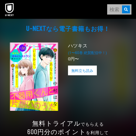
本文へスキップ
なら電⼦書籍もお得！
U-NEXT
ハツキス
(1〜60巻 絶賛配信中！)
0円〜
無料立ち読み
無料トライアル
でもらえる
円分のポイント
600
を利用して