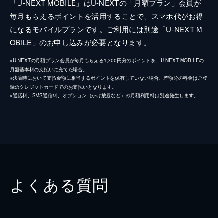
「U-NEXT MOBILE」はU-NEXTの「月額プラン」会員が
毎月もらえるポイントを活用することで、スマホ代がお得
になるモバイルプランです。ご利用には別途「U-NEXT M
OBILE」のお申し込みが必要となります。
※U-NEXTの月額プラン会員が毎月もらえる1,200円分のポイントを、U-NEXT MOBILEの
月額基本料の支払いに充てた場合。
※決済時において支払金額に相当するポイントを保有していない場合、差額分の料金はご登
録のクレジットカードでのお支払いとなります。
※通話料、SMS通信料、オプション（かけ放題など）の月額利用料は別途発生します。
よくある質問