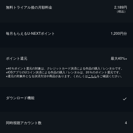
無料トライアル後の⽉額料金
2,189円
（税込）
毎⽉もらえるU-NEXTポイント
1,200円分
ポイント還元
最⼤40%
※
※
40％ポイント還元の対象は、クレジットカード決済による作品の購入 / レンタルです。
※
iOSアプリのUコイン決済による作品の購入 / レンタルは、20％のポイント還元です。
※
還元の対象外となる決済方法や商品があります。くわしくは
こちら
をご確認ください。
ダウンロード機能
同時視聴アカウント数
4