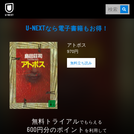
本文へスキップ
なら電⼦書籍もお得！
U-NEXT
アトポス
970円
無料立ち読み
無料トライアル
でもらえる
円分のポイント
600
を利用して