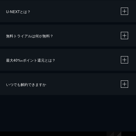
U-NEXTとは？
無料トライアルは何が無料？
最大40%
ポイント還元とは？
※
いつでも解約できますか
※
40％ポイント還元の対象は、クレジットカード決済による作品の購入 / レンタルです。
※
iOSアプリのUコイン決済による作品の購入 / レンタルは、20％のポイント還元です。
※
還元の対象外となる決済方法や商品があります。くわしくは
こちら
をご確認ください。
こちら