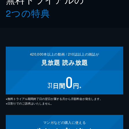
2つの特典
420,000
本以上の動画 /
210
誌以上の雑誌が
見放題
読み放題
0
31
日間
円
※
※無料トライアル期間終了日の翌日が属する月から月額料金が発生します。
※日割りでのご請求はいたしません。
マンガなどの
購入に使える