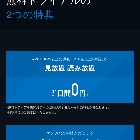
2つの特典
420,000
本以上の動画 /
210
誌以上の雑誌が
見放題
読み放題
0
31
日間
円
※
※無料トライアル期間終了日の翌日が属する月から月額料金が発生します。
※日割りでのご請求はいたしません。
マンガなどの
購入に使える