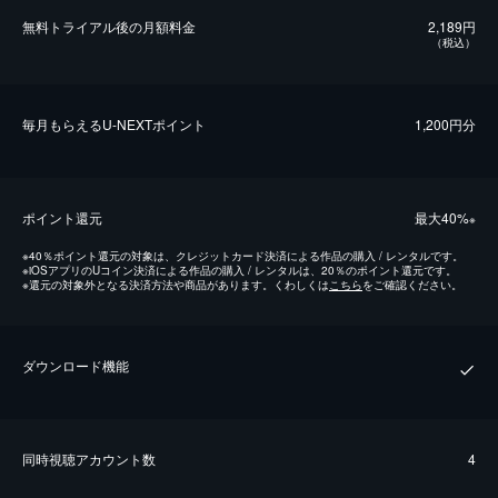
無料トライアル後の⽉額料金
2,189円
（税込）
毎⽉もらえるU-NEXTポイント
1,200円分
ポイント還元
最⼤40%
※
※
40％ポイント還元の対象は、クレジットカード決済による作品の購入 / レンタルです。
※
iOSアプリのUコイン決済による作品の購入 / レンタルは、20％のポイント還元です。
※
還元の対象外となる決済方法や商品があります。くわしくは
こちら
をご確認ください。
ダウンロード機能
同時視聴アカウント数
4