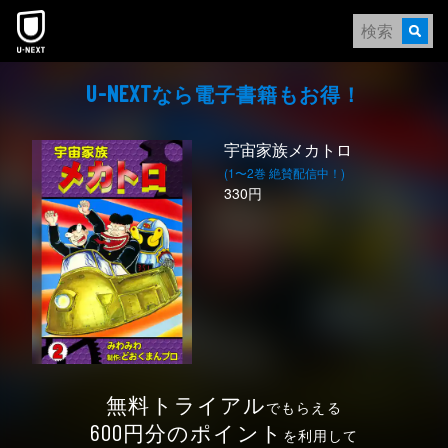
本文へスキップ
なら電⼦書籍もお得！
U-NEXT
宇宙家族メカトロ
(1〜2巻 絶賛配信中！)
330円
無料トライアル
でもらえる
円分のポイント
600
を利用して