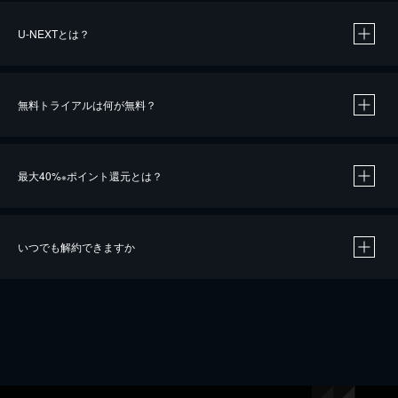
U-NEXTとは？
無料トライアルは何が無料？
最大40%
ポイント還元とは？
※
いつでも解約できますか
※
40％ポイント還元の対象は、クレジットカード決済による作品の購入 / レンタルです。
※
iOSアプリのUコイン決済による作品の購入 / レンタルは、20％のポイント還元です。
※
還元の対象外となる決済方法や商品があります。くわしくは
こちら
をご確認ください。
こちら