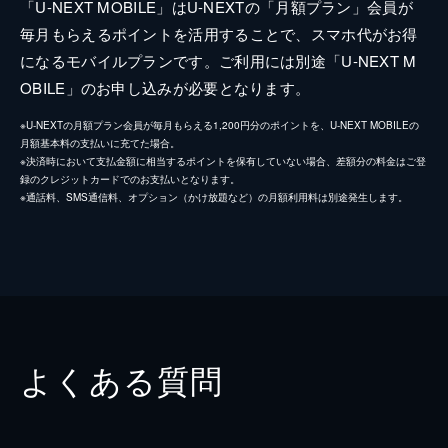
「U-NEXT MOBILE」はU-NEXTの「月額プラン」会員が
毎月もらえるポイントを活用することで、スマホ代がお得
になるモバイルプランです。ご利用には別途「U-NEXT M
OBILE」のお申し込みが必要となります。
※U-NEXTの月額プラン会員が毎月もらえる1,200円分のポイントを、U-NEXT MOBILEの
月額基本料の支払いに充てた場合。
※決済時において支払金額に相当するポイントを保有していない場合、差額分の料金はご登
録のクレジットカードでのお支払いとなります。
※通話料、SMS通信料、オプション（かけ放題など）の月額利用料は別途発生します。
よくある質問