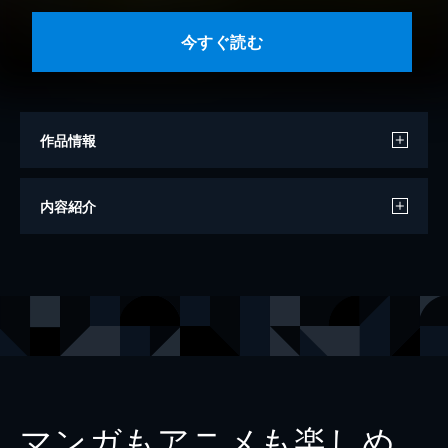
今すぐ読む
作品情報
著者
みわみわ
内容紹介
制作
どおくまんプロ
出版社
eBookJapan Plus
マンガもアニメも楽しめ