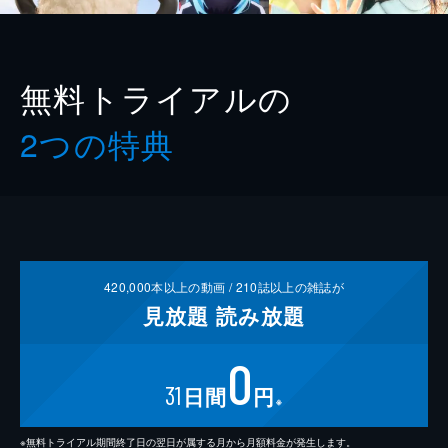
無料トライアルの
2つの特典
420,000
本以上の動画 /
210
誌以上の雑誌が
見放題
読み放題
0
31
日間
円
※
※無料トライアル期間終了日の翌日が属する月から月額料金が発生します。