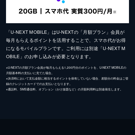
「U-NEXT MOBILE」はU-NEXTの「月額プラン」会員が
毎月もらえるポイントを活用することで、スマホ代がお得
になるモバイルプランです。ご利用には別途「U-NEXT M
OBILE」のお申し込みが必要となります。
※U-NEXTの月額プラン会員が毎月もらえる1,200円分のポイントを、U-NEXT MOBILEの
月額基本料の支払いに充てた場合。
※決済時において支払金額に相当するポイントを保有していない場合、差額分の料金はご登
録のクレジットカードでのお支払いとなります。
※通話料、SMS通信料、オプション（かけ放題など）の月額利用料は別途発生します。