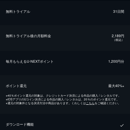
無料トライアル
31日間
無料トライアル後の⽉額料金
2,189円
（税込）
毎⽉もらえるU-NEXTポイント
1,200円分
ポイント還元
最⼤40%
※
※
40％ポイント還元の対象は、クレジットカード決済による作品の購入 / レンタルです。
※
iOSアプリのUコイン決済による作品の購入 / レンタルは、20％のポイント還元です。
※
還元の対象外となる決済方法や商品があります。くわしくは
こちら
をご確認ください。
ダウンロード機能