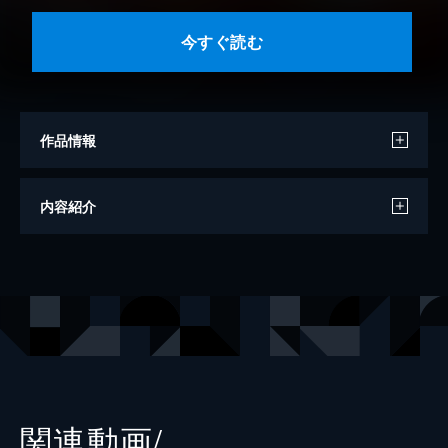
今すぐ読む
作品情報
原作
大森藤ノ（GA文庫／SBクリエイティブ刊）
内容紹介
漫画
矢樹貴
キャラクター原案
はいむらきよたか／ヤスダスズヒト
出版社
スクウェア・エニックス
掲載誌
月刊ガンガンJOKER
レーベル
ガンガンコミックスJOKER
関連動画/