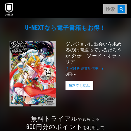
本文へスキップ
なら電⼦書籍もお得！
U-NEXT
ダンジョンに出会いを求め
るのは間違っているだろう
か 外伝 ソード・オラト
リア
(1〜34巻 絶賛配信中！)
0円〜
無料立ち読み
無料トライアル
でもらえる
円分のポイント
600
を利用して