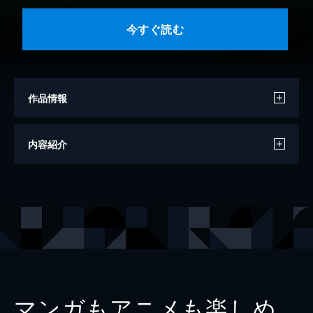
今すぐ読む
作品情報
著者
乙武洋匡
内容紹介
対談
駒崎弘樹
対談
小室淑恵
対談
堀潤
対談
東浩紀
対談
古市憲寿
対談
開沼博
マンガもアニメも楽しめ