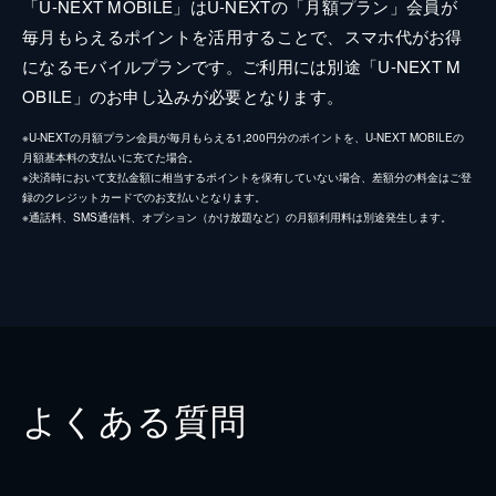
「U-NEXT MOBILE」はU-NEXTの「月額プラン」会員が
毎月もらえるポイントを活用することで、スマホ代がお得
になるモバイルプランです。ご利用には別途「U-NEXT M
OBILE」のお申し込みが必要となります。
※U-NEXTの月額プラン会員が毎月もらえる1,200円分のポイントを、U-NEXT MOBILEの
月額基本料の支払いに充てた場合。
※決済時において支払金額に相当するポイントを保有していない場合、差額分の料金はご登
録のクレジットカードでのお支払いとなります。
※通話料、SMS通信料、オプション（かけ放題など）の月額利用料は別途発生します。
よくある質問