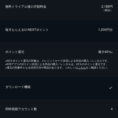
無料トライアル後の⽉額料金
2,189円
（税込）
毎⽉もらえるU-NEXTポイント
1,200円分
ポイント還元
最⼤40%
※
※
40％ポイント還元の対象は、クレジットカード決済による作品の購入 / レンタルです。
※
iOSアプリのUコイン決済による作品の購入 / レンタルは、20％のポイント還元です。
※
還元の対象外となる決済方法や商品があります。くわしくは
こちら
をご確認ください。
ダウンロード機能
同時視聴アカウント数
4