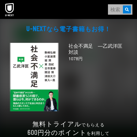
本文へスキップ
なら電⼦書籍もお得！
U-NEXT
社会不満足 ―乙武洋匡
対談
1078円
無料トライアル
でもらえる
円分のポイント
600
を利用して