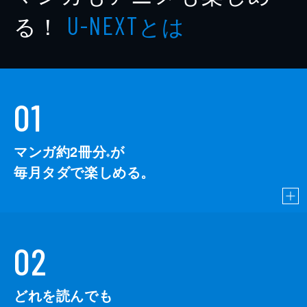
対談
津田大介
る！
とは
U-NEXT
対談
家入一真
出版社
中央法規出版
01
マンガ約2冊分
が
※
毎月タダで楽しめる。
02
どれを読んでも