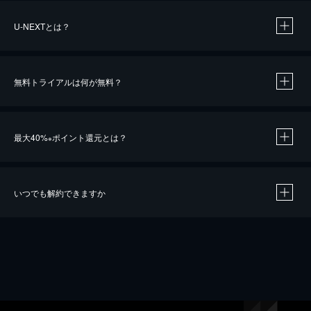
U-NEXTとは？
無料トライアルは何が無料？
最大40%
ポイント還元とは？
※
いつでも解約できますか
※
40％ポイント還元の対象は、クレジットカード決済による作品の購入 / レンタルです。
※
iOSアプリのUコイン決済による作品の購入 / レンタルは、20％のポイント還元です。
※
還元の対象外となる決済方法や商品があります。くわしくは
こちら
をご確認ください。
こちら