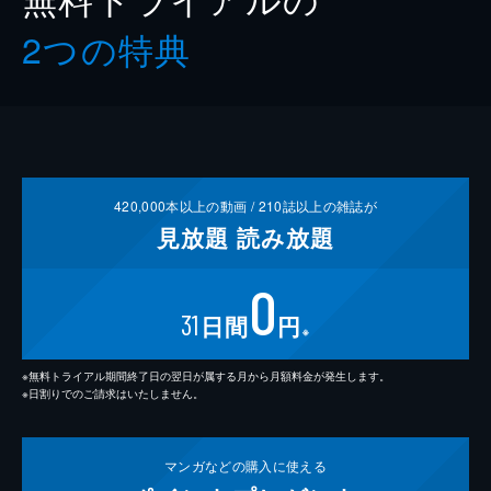
2つの特典
420,000
本以上の動画 /
210
誌以上の雑誌が
見放題
読み放題
0
31
日間
円
※
※無料トライアル期間終了日の翌日が属する月から月額料金が発生します。
※日割りでのご請求はいたしません。
マンガなどの
購入に使える