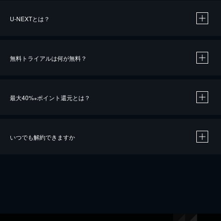
U-NEXTとは？
無料トライアルは何が無料？
最大40%
ポイント還元とは？
※
いつでも解約できますか
※
40％ポイント還元の対象は、クレジットカード決済による作品の購入 / レンタルです。
※
iOSアプリのUコイン決済による作品の購入 / レンタルは、20％のポイント還元です。
※
還元の対象外となる決済方法や商品があります。くわしくは
こちら
をご確認ください。
こちら