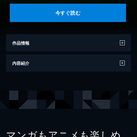
今すぐ読む
作品情報
著者
みわみわ
内容紹介
著者
太地大介
制作
どおくまんプロ
出版社
eBookJapan Plus
マンガもアニメも楽しめ