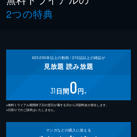
2つの特典
420,000
本以上の動画 /
210
誌以上の雑誌が
見放題
読み放題
0
31
日間
円
※
※無料トライアル期間終了日の翌日が属する月から月額料金が発生します。
※日割りでのご請求はいたしません。
マンガなどの
購入に使える