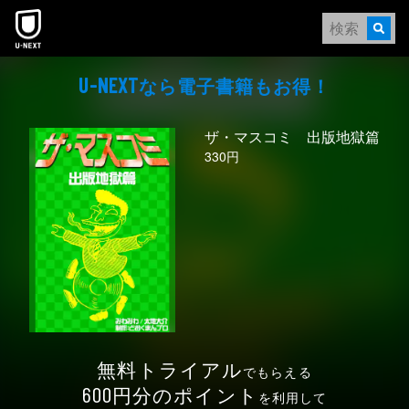
本文へスキップ
なら電⼦書籍もお得！
U-NEXT
ザ・マスコミ 出版地獄篇
330円
無料トライアル
でもらえる
円分のポイント
600
を利用して