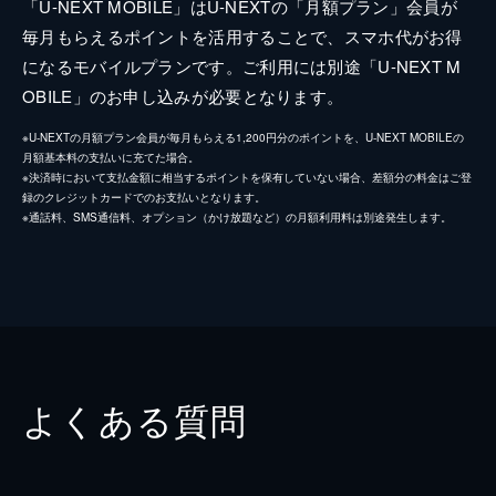
「U-NEXT MOBILE」はU-NEXTの「月額プラン」会員が
毎月もらえるポイントを活用することで、スマホ代がお得
になるモバイルプランです。ご利用には別途「U-NEXT M
OBILE」のお申し込みが必要となります。
※U-NEXTの月額プラン会員が毎月もらえる1,200円分のポイントを、U-NEXT MOBILEの
月額基本料の支払いに充てた場合。
※決済時において支払金額に相当するポイントを保有していない場合、差額分の料金はご登
録のクレジットカードでのお支払いとなります。
※通話料、SMS通信料、オプション（かけ放題など）の月額利用料は別途発生します。
よくある質問