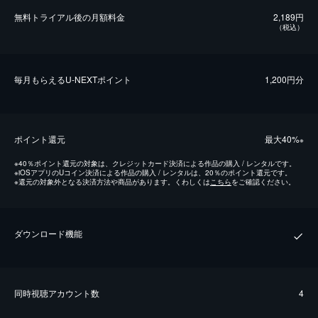
無料トライアル後の⽉額料金
2,189円
（税込）
毎⽉もらえるU-NEXTポイント
1,200円分
ポイント還元
最⼤40%
※
※
40％ポイント還元の対象は、クレジットカード決済による作品の購入 / レンタルです。
※
iOSアプリのUコイン決済による作品の購入 / レンタルは、20％のポイント還元です。
※
還元の対象外となる決済方法や商品があります。くわしくは
こちら
をご確認ください。
ダウンロード機能
同時視聴アカウント数
4