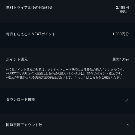
無料トライアル後の⽉額料金
2,189円
（税込）
毎⽉もらえるU-NEXTポイント
1,200円分
ポイント還元
最⼤40%
※
※
40％ポイント還元の対象は、クレジットカード決済による作品の購入 / レンタルです。
※
iOSアプリのUコイン決済による作品の購入 / レンタルは、20％のポイント還元です。
※
還元の対象外となる決済方法や商品があります。くわしくは
こちら
をご確認ください。
ダウンロード機能
同時視聴アカウント数
4