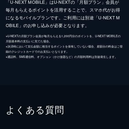
「U-NEXT MOBILE」はU-NEXTの「月額プラン」会員が
毎月もらえるポイントを活用することで、スマホ代がお得
になるモバイルプランです。ご利用には別途「U-NEXT M
OBILE」のお申し込みが必要となります。
※U-NEXTの月額プラン会員が毎月もらえる1,200円分のポイントを、U-NEXT MOBILEの
月額基本料の支払いに充てた場合。
※決済時において支払金額に相当するポイントを保有していない場合、差額分の料金はご登
録のクレジットカードでのお支払いとなります。
※通話料、SMS通信料、オプション（かけ放題など）の月額利用料は別途発生します。
よくある質問