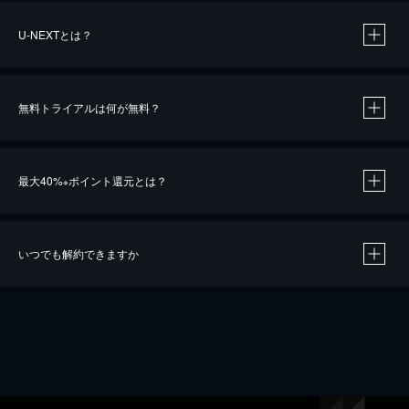
U-NEXTとは？
無料トライアルは何が無料？
最大40%
ポイント還元とは？
※
いつでも解約できますか
※
40％ポイント還元の対象は、クレジットカード決済による作品の購入 / レンタルです。
※
iOSアプリのUコイン決済による作品の購入 / レンタルは、20％のポイント還元です。
※
還元の対象外となる決済方法や商品があります。くわしくは
こちら
をご確認ください。
こちら