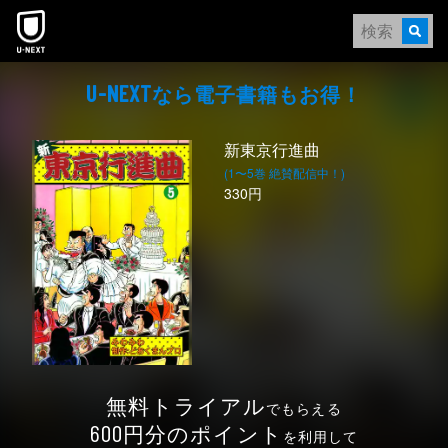
本文へスキップ
なら電⼦書籍もお得！
U-NEXT
新東京行進曲
(1〜5巻 絶賛配信中！)
330円
無料トライアル
でもらえる
円分のポイント
600
を利用して