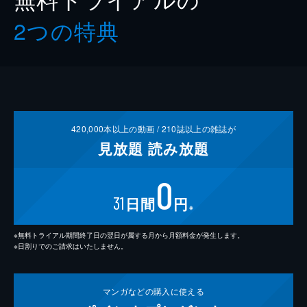
2つの特典
420,000
本以上の動画 /
210
誌以上の雑誌が
見放題
読み放題
0
31
日間
円
※
※無料トライアル期間終了日の翌日が属する月から月額料金が発生します。
※日割りでのご請求はいたしません。
マンガなどの
購入に使える