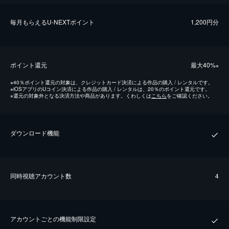
毎⽉もらえるU-NEXTポイント
1,200円分
ポイント還元
最⼤40%
※
※
40％ポイント還元の対象は、クレジットカード決済による作品の購入 / レンタルです。
※
iOSアプリのUコイン決済による作品の購入 / レンタルは、20％のポイント還元です。
※
還元の対象外となる決済方法や商品があります。くわしくは
こちら
をご確認ください。
ダウンロード機能
同時視聴アカウント数
4
アカウントごとの機能制限設定