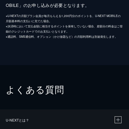
OBILE」のお申し込みが必要となります。
※U-NEXTの月額プラン会員が毎月もらえる1,200円分のポイントを、U-NEXT MOBILEの
月額基本料の支払いに充てた場合。
※決済時において支払金額に相当するポイントを保有していない場合、差額分の料金はご登
録のクレジットカードでのお支払いとなります。
※通話料、SMS通信料、オプション（かけ放題など）の月額利用料は別途発生します。
よくある質問
U-NEXTとは？