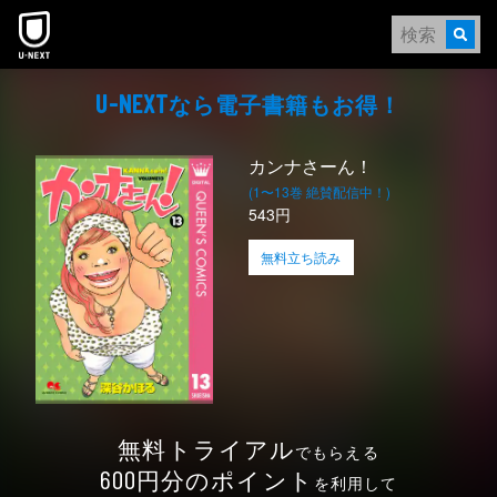
本文へスキップ
なら電⼦書籍もお得！
U-NEXT
カンナさーん！
(1〜13巻 絶賛配信中！)
543円
無料立ち読み
無料トライアル
でもらえる
円分のポイント
600
を利用して