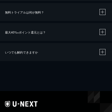
無料トライアルは何が無料？
最大40%
ポイント還元とは？
※
いつでも解約できますか
※
40％ポイント還元の対象は、クレジットカード決済による作品の購入 / レンタルです。
※
iOSアプリのUコイン決済による作品の購入 / レンタルは、20％のポイント還元です。
※
還元の対象外となる決済方法や商品があります。くわしくは
こちら
をご確認ください。
こちら