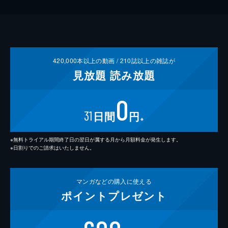
420,000
本以上の動画 /
210
誌以上の雑誌が
見放題
読み放題
0
31
日間
円
※
※無料トライアル期間終了日の翌日が属する月から月額料金が発生します。
※日割りでのご請求はいたしません。
マンガなどの
購入に使える
ポイント
プレゼント