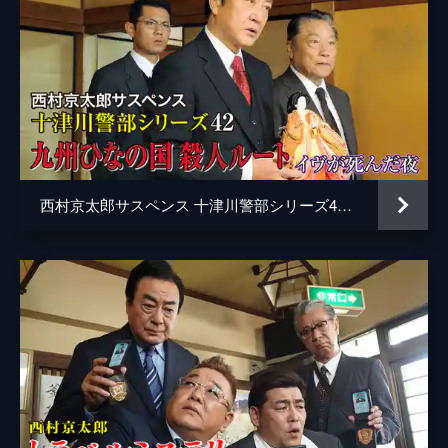
西村京太郎サスペンス 十津川警部シリーズ42 九州ひなの国殺人ルート～イヴが死んだ夜～