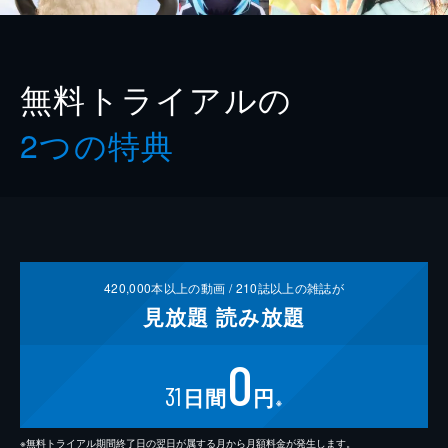
無料トライアルの
2つの特典
420,000
本以上の動画 /
210
誌以上の雑誌が
見放題
読み放題
0
31
日間
円
※
※無料トライアル期間終了日の翌日が属する月から月額料金が発生します。