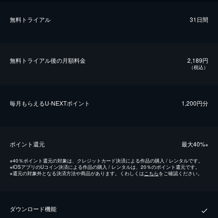
無料トライアル
31日間
無料トライアル後の⽉額料金
2,189円
（税込）
毎⽉もらえるU-NEXTポイント
1,200円分
ポイント還元
最⼤40%
※
※
40％ポイント還元の対象は、クレジットカード決済による作品の購入 / レンタルです。
※
iOSアプリのUコイン決済による作品の購入 / レンタルは、20％のポイント還元です。
※
還元の対象外となる決済方法や商品があります。くわしくは
こちら
をご確認ください。
ダウンロード機能