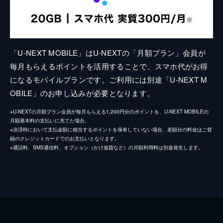
「U-NEXT MOBILE」はU-NEXTの「月額プラン」会員が
毎月もらえるポイントを活用することで、スマホ代がお得
になるモバイルプランです。ご利用には別途「U-NEXT M
OBILE」のお申し込みが必要となります。
※U-NEXTの月額プラン会員が毎月もらえる1,200円分のポイントを、U-NEXT MOBILEの
月額基本料の支払いに充てた場合。
※決済時において支払金額に相当するポイントを保有していない場合、差額分の料金はご登
録のクレジットカードでのお支払いとなります。
※通話料、SMS通信料、オプション（かけ放題など）の月額利用料は別途発生します。