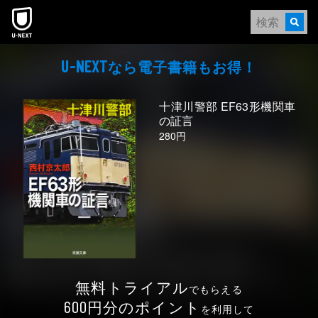
本文へスキップ
なら電⼦書籍もお得！
U-NEXT
十津川警部 EF63形機関車
の証言
280円
無料トライアル
でもらえる
円分のポイント
600
を利用して