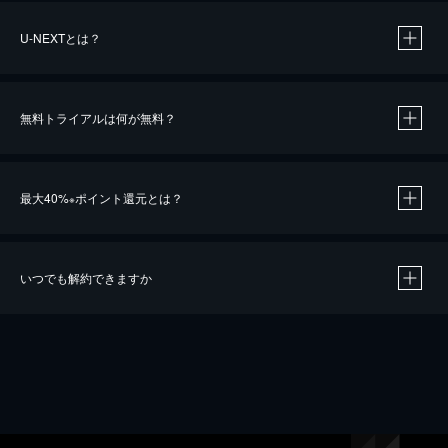
U-NEXTとは？
無料トライアルは何が無料？
最大40%
ポイント還元とは？
※
いつでも解約できますか
※
40％ポイント還元の対象は、クレジットカード決済による作品の購入 / レンタルです。
※
iOSアプリのUコイン決済による作品の購入 / レンタルは、20％のポイント還元です。
※
還元の対象外となる決済方法や商品があります。くわしくは
こちら
をご確認ください。
こちら