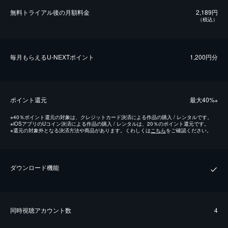
無料トライアル後の⽉額料金
2,189円
（税込）
毎⽉もらえるU-NEXTポイント
1,200円分
ポイント還元
最⼤40%
※
※
40％ポイント還元の対象は、クレジットカード決済による作品の購入 / レンタルです。
※
iOSアプリのUコイン決済による作品の購入 / レンタルは、20％のポイント還元です。
※
還元の対象外となる決済方法や商品があります。くわしくは
こちら
をご確認ください。
ダウンロード機能
同時視聴アカウント数
4