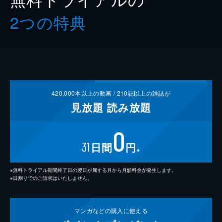
2つの特典
420,000
本以上の動画 /
210
誌以上の雑誌が
見放題
読み放題
0
31
日間
円
※
※無料トライアル期間終了日の翌日が属する月から月額料金が発生します。
※日割りでのご請求はいたしません。
マンガなどの
購入に使える