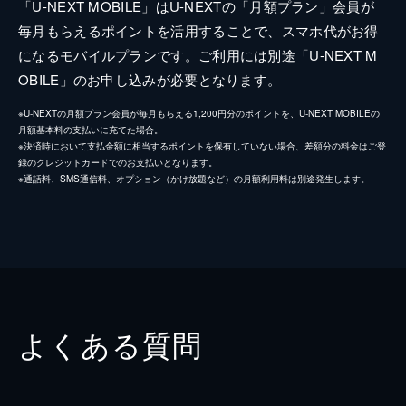
「U-NEXT MOBILE」はU-NEXTの「月額プラン」会員が
毎月もらえるポイントを活用することで、スマホ代がお得
になるモバイルプランです。ご利用には別途「U-NEXT M
OBILE」のお申し込みが必要となります。
※U-NEXTの月額プラン会員が毎月もらえる1,200円分のポイントを、U-NEXT MOBILEの
月額基本料の支払いに充てた場合。
※決済時において支払金額に相当するポイントを保有していない場合、差額分の料金はご登
録のクレジットカードでのお支払いとなります。
※通話料、SMS通信料、オプション（かけ放題など）の月額利用料は別途発生します。
よくある質問