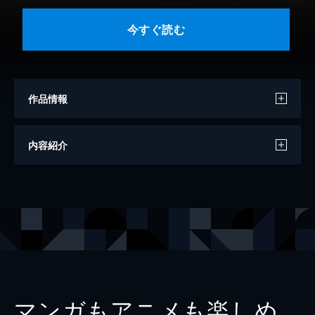
今すぐ読む
作品情報
著者
ジェレミー・イーデン
内容紹介
著者
テリー・ロング
訳
月谷真紀
出版社
扶桑社
レーベル
扶桑社ＢＯＯＫＳ
マンガもアニメも楽しめ