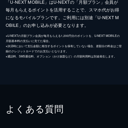
「U-NEXT MOBILE」はU-NEXTの「月額プラン」会員が
毎月もらえるポイントを活用することで、スマホ代がお得
になるモバイルプランです。ご利用には別途「U-NEXT M
OBILE」のお申し込みが必要となります。
※U-NEXTの月額プラン会員が毎月もらえる1,200円分のポイントを、U-NEXT MOBILEの
月額基本料の支払いに充てた場合。
※決済時において支払金額に相当するポイントを保有していない場合、差額分の料金はご登
録のクレジットカードでのお支払いとなります。
※通話料、SMS通信料、オプション（かけ放題など）の月額利用料は別途発生します。
よくある質問