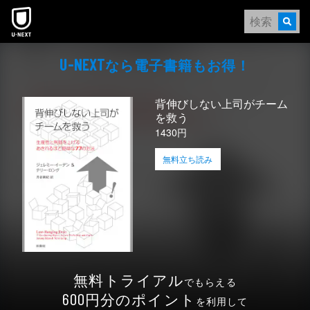
本文へスキップ
なら電⼦書籍もお得！
U-NEXT
背伸びしない上司がチーム
を救う
1430円
無料立ち読み
無料トライアル
でもらえる
円分のポイント
600
を利用して