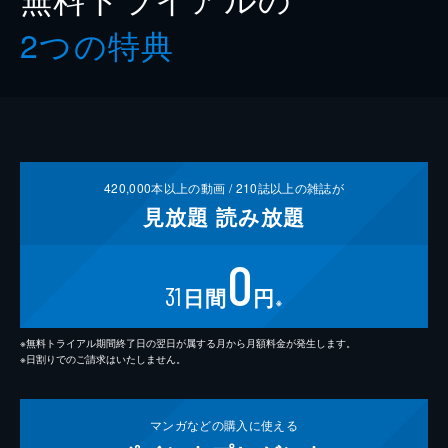
2つの特典
420,000
本以上の動画 /
210
誌以上の雑誌が
見放題
読み放題
0
31
日間
円
※
※無料トライアル期間終了日の翌日が属する月から月額料金が発生します。
※日割りでのご請求はいたしません。
マンガなどの
購入に使える