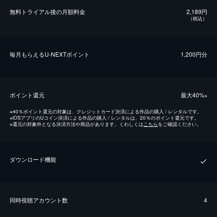
無料トライアル後の⽉額料金
2,189円
（税込）
毎⽉もらえるU-NEXTポイント
1,200円分
ポイント還元
最⼤40%
※
※
40％ポイント還元の対象は、クレジットカード決済による作品の購入 / レンタルです。
※
iOSアプリのUコイン決済による作品の購入 / レンタルは、20％のポイント還元です。
※
還元の対象外となる決済方法や商品があります。くわしくは
こちら
をご確認ください。
ダウンロード機能
同時視聴アカウント数
4