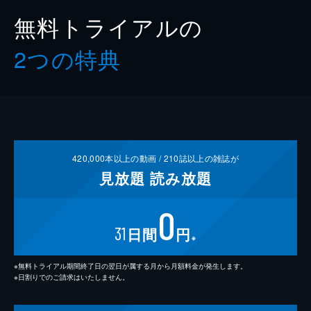
無料トライアルの
2つの特典
420,000
本以上の動画 /
210
誌以上の雑誌が
見放題
読み放題
0
31
日間
円
※
※無料トライアル期間終了日の翌日が属する月から月額料金が発生します。
※日割りでのご請求はいたしません。