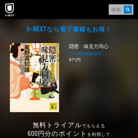
本文へスキップ
なら電⼦書籍もお得！
U-NEXT
隠密 味見方同心
(1〜9巻 絶賛配信中！)
671円
無料トライアル
でもらえる
円分のポイント
600
を利用して