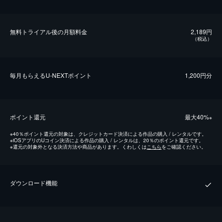
無料トライアル後の⽉額料金
2,189円
（税込）
毎⽉もらえるU-NEXTポイント
1,200円分
ポイント還元
最⼤40%
※
※
40％ポイント還元の対象は、クレジットカード決済による作品の購入 / レンタルです。
※
iOSアプリのUコイン決済による作品の購入 / レンタルは、20％のポイント還元です。
※
還元の対象外となる決済方法や商品があります。くわしくは
こちら
をご確認ください。
ダウンロード機能