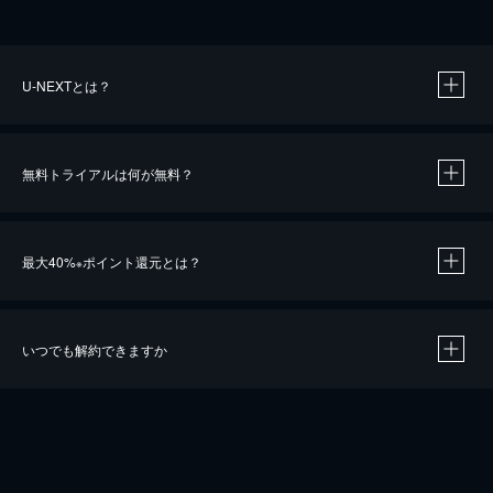
U-NEXTとは？
無料トライアルは何が無料？
最大40%
ポイント還元とは？
※
いつでも解約できますか
※
40％ポイント還元の対象は、クレジットカード決済による作品の購入 / レンタルです。
※
iOSアプリのUコイン決済による作品の購入 / レンタルは、20％のポイント還元です。
※
還元の対象外となる決済方法や商品があります。くわしくは
こちら
をご確認ください。