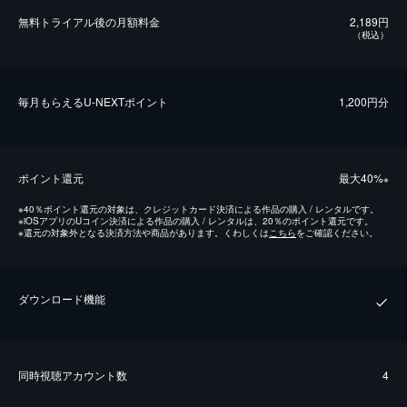
無料トライアル後の⽉額料金
2,189円
（税込）
毎⽉もらえるU-NEXTポイント
1,200円分
ポイント還元
最⼤40%
※
※
40％ポイント還元の対象は、クレジットカード決済による作品の購入 / レンタルです。
※
iOSアプリのUコイン決済による作品の購入 / レンタルは、20％のポイント還元です。
※
還元の対象外となる決済方法や商品があります。くわしくは
こちら
をご確認ください。
ダウンロード機能
同時視聴アカウント数
4