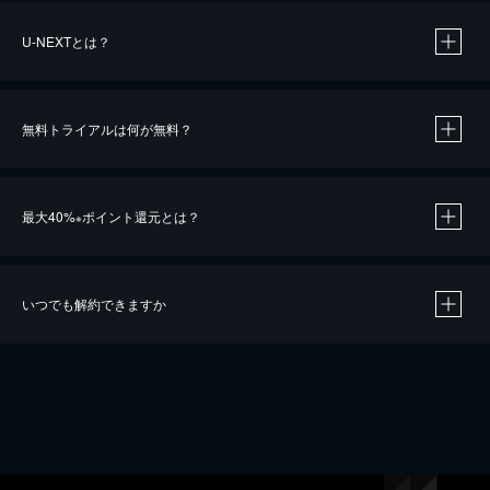
U-NEXTとは？
無料トライアルは何が無料？
最大40%
ポイント還元とは？
※
いつでも解約できますか
※
40％ポイント還元の対象は、クレジットカード決済による作品の購入 / レンタルです。
※
iOSアプリのUコイン決済による作品の購入 / レンタルは、20％のポイント還元です。
※
還元の対象外となる決済方法や商品があります。くわしくは
こちら
をご確認ください。
こちら