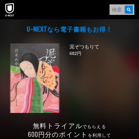
本文へスキップ
なら電⼦書籍もお得！
U-NEXT
泥ぞつもりて
682円
無料トライアル
でもらえる
円分のポイント
600
を利用して