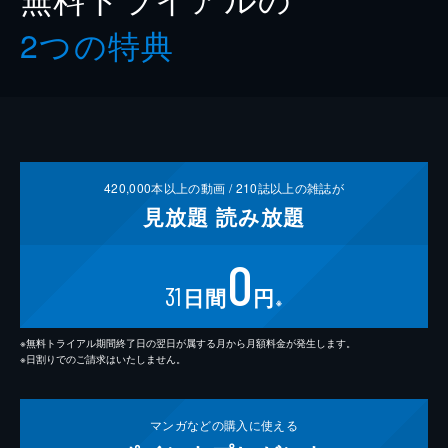
2つの特典
420,000
本以上の動画 /
210
誌以上の雑誌が
見放題
読み放題
0
31
日間
円
※
※無料トライアル期間終了日の翌日が属する月から月額料金が発生します。
※日割りでのご請求はいたしません。
マンガなどの
購入に使える