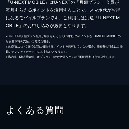
「U-NEXT MOBILE」はU-NEXTの「月額プラン」会員が
毎月もらえるポイントを活用することで、スマホ代がお得
になるモバイルプランです。ご利用には別途「U-NEXT M
OBILE」のお申し込みが必要となります。
※U-NEXTの月額プラン会員が毎月もらえる1,200円分のポイントを、U-NEXT MOBILEの
月額基本料の支払いに充てた場合。
※決済時において支払金額に相当するポイントを保有していない場合、差額分の料金はご登
録のクレジットカードでのお支払いとなります。
※通話料、SMS通信料、オプション（かけ放題など）の月額利用料は別途発生します。
よくある質問