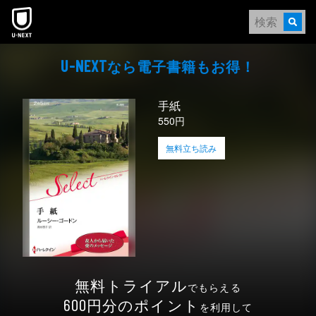
本文へスキップ
なら電⼦書籍もお得！
U-NEXT
手紙
550円
無料立ち読み
無料トライアル
でもらえる
円分のポイント
600
を利用して