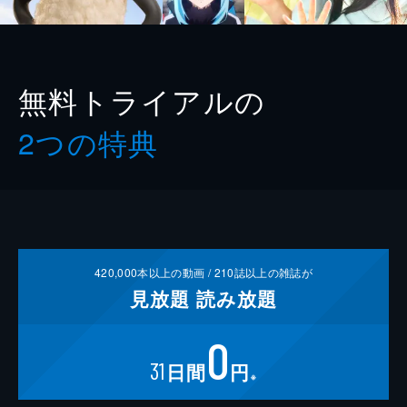
無料トライアルの
2つの特典
420,000
本以上の動画 /
210
誌以上の雑誌が
見放題
読み放題
0
31
日間
円
※