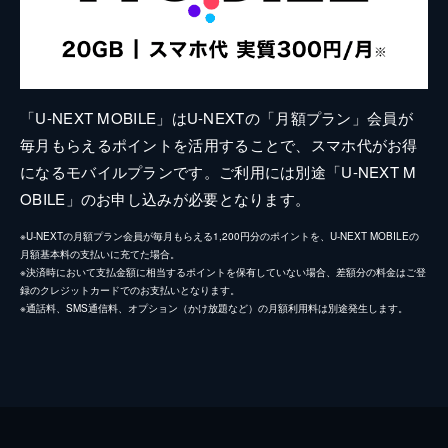
「U-NEXT MOBILE」はU-NEXTの「月額プラン」会員が
毎月もらえるポイントを活用することで、スマホ代がお得
になるモバイルプランです。ご利用には別途「U-NEXT M
OBILE」のお申し込みが必要となります。
※U-NEXTの月額プラン会員が毎月もらえる1,200円分のポイントを、U-NEXT MOBILEの
月額基本料の支払いに充てた場合。
※決済時において支払金額に相当するポイントを保有していない場合、差額分の料金はご登
録のクレジットカードでのお支払いとなります。
※通話料、SMS通信料、オプション（かけ放題など）の月額利用料は別途発生します。