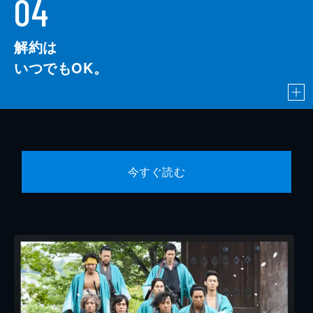
04
解約は
いつでもOK。
今すぐ読む