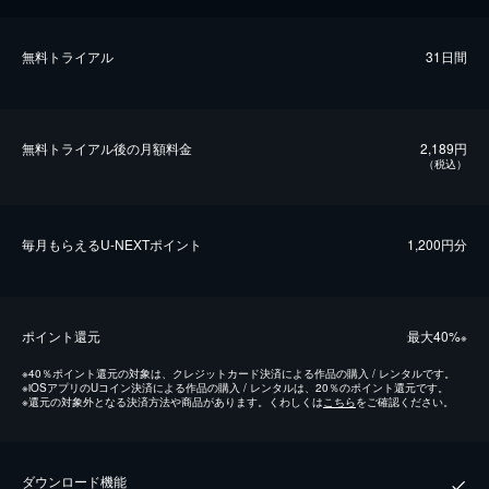
無料トライアル
31日間
無料トライアル後の⽉額料金
2,189円
（税込）
毎⽉もらえるU-NEXTポイント
1,200円分
ポイント還元
最⼤40%
※
※
40％ポイント還元の対象は、クレジットカード決済による作品の購入 / レンタルです。
※
iOSアプリのUコイン決済による作品の購入 / レンタルは、20％のポイント還元です。
※
還元の対象外となる決済方法や商品があります。くわしくは
こちら
をご確認ください。
ダウンロード機能