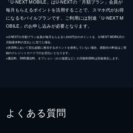
「U-NEXT MOBILE」はU-NEXTの「月額プラン」会員が
毎月もらえるポイントを活用することで、スマホ代がお得
になるモバイルプランです。ご利用には別途「U-NEXT M
OBILE」のお申し込みが必要となります。
※U-NEXTの月額プラン会員が毎月もらえる1,200円分のポイントを、U-NEXT MOBILEの
月額基本料の支払いに充てた場合。
※決済時において支払金額に相当するポイントを保有していない場合、差額分の料金はご登
録のクレジットカードでのお支払いとなります。
※通話料、SMS通信料、オプション（かけ放題など）の月額利用料は別途発生します。
よくある質問