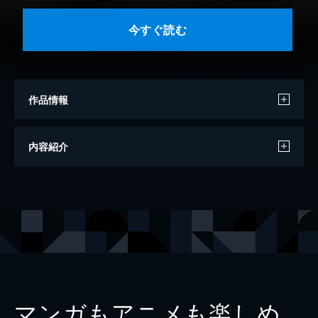
今すぐ読む
作品情報
著者
あｆろ
内容紹介
出版社
芳文社
掲載誌
まんがタイムきららミラク
レーベル
まんがタイムＫＲコミックス
マンガもアニメも楽しめ