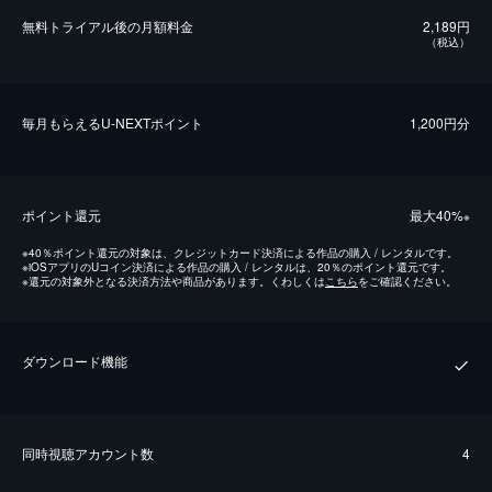
無料トライアル後の⽉額料金
2,189円
（税込）
毎⽉もらえるU-NEXTポイント
1,200円分
ポイント還元
最⼤40%
※
※
40％ポイント還元の対象は、クレジットカード決済による作品の購入 / レンタルです。
※
iOSアプリのUコイン決済による作品の購入 / レンタルは、20％のポイント還元です。
※
還元の対象外となる決済方法や商品があります。くわしくは
こちら
をご確認ください。
ダウンロード機能
同時視聴アカウント数
4