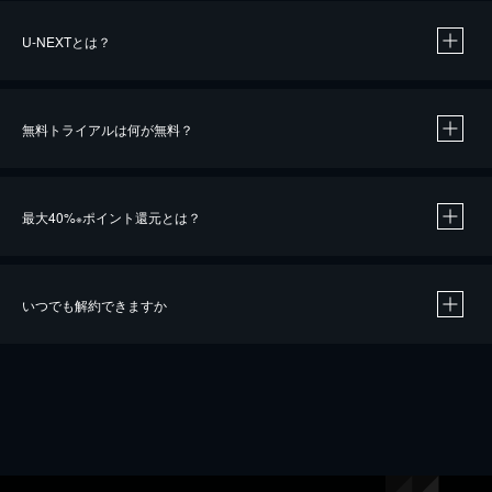
U-NEXTとは？
無料トライアルは何が無料？
最大40%
ポイント還元とは？
※
いつでも解約できますか
※
40％ポイント還元の対象は、クレジットカード決済による作品の購入 / レンタルです。
※
iOSアプリのUコイン決済による作品の購入 / レンタルは、20％のポイント還元です。
※
還元の対象外となる決済方法や商品があります。くわしくは
こちら
をご確認ください。
こちら