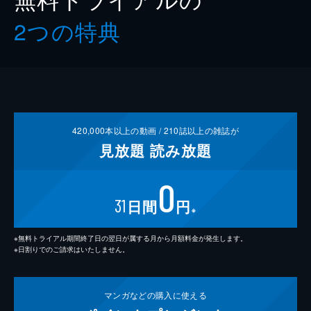
2つの特典
420,000
本以上の動画 /
210
誌以上の雑誌が
見放題
読み放題
0
31
日間
円
※
※無料トライアル期間終了日の翌日が属する月から月額料金が発生します。
※日割りでのご請求はいたしません。
マンガなどの
購入に使える