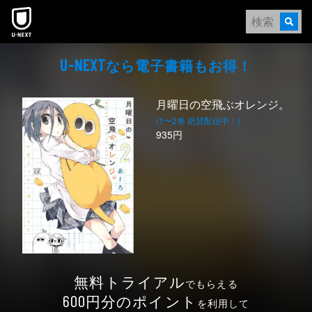
本文へスキップ
なら電⼦書籍もお得！
U-NEXT
月曜日の空飛ぶオレンジ。
(1〜2巻 絶賛配信中！)
935円
無料トライアル
でもらえる
円分のポイント
600
を利用して